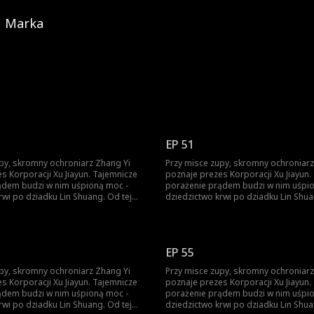
Marka
EP 51
py, skromny ochroniarz Zhang Yi
Przy misce zupy, skromny ochroniarz
ji Xu Jiayun. Tajemnicze
poznaje prezes Korporacji Xu Jiayun. Tajemnicze
ądem budzi w nim uśpioną moc -
porażenie prądem budzi w nim uśpi
rwi po dziadku Lin Shuang. Od tej
dziedzictwo krwi po dziadku Lin Shua
 zaczyna piąć się w górę. Ród Lin? Ród
chwili Ignacy zaczyna piąć się w górę
ie pyta o pochodzenie - liczy się
Xu? Zhang Yi nie pyta o pochodzenie -
o nie wierzy, przekona się na własnej
tylko siła. Kto nie wierzy, przekona si
skórze.
EP 55
py, skromny ochroniarz Zhang Yi
Przy misce zupy, skromny ochroniarz
ji Xu Jiayun. Tajemnicze
poznaje prezes Korporacji Xu Jiayun. Tajemnicze
ądem budzi w nim uśpioną moc -
porażenie prądem budzi w nim uśpi
rwi po dziadku Lin Shuang. Od tej
dziedzictwo krwi po dziadku Lin Shua