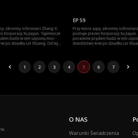
 zaczyna piąć się w górę. Ród Lin? Ród
chwili Ignacy zaczyna piąć się w górę
ie pyta o pochodzenie - liczy się
Xu? Zhang Yi nie pyta o pochodzenie -
o nie wierzy, przekona się na własnej
tylko siła. Kto nie wierzy, przekona si
skórze.
EP 59
py, skromny ochroniarz Zhang Yi
Przy misce zupy, skromny ochroniarz
ji Xu Jiayun. Tajemnicze
poznaje prezes Korporacji Xu Jiayun. Tajemnicze
ądem budzi w nim uśpioną moc -
porażenie prądem budzi w nim uśpi
rwi po dziadku Lin Shuang. Od tej
dziedzictwo krwi po dziadku Lin Shua
 zaczyna piąć się w górę. Ród Lin? Ród
chwili Ignacy zaczyna piąć się w górę
ie pyta o pochodzenie - liczy się
Xu? Zhang Yi nie pyta o pochodzenie -
o nie wierzy, przekona się na własnej
tylko siła. Kto nie wierzy, przekona si
skórze.
1
2
3
4
5
6
7
O NAS
P
ne.
Warunki Świadczenia
Op