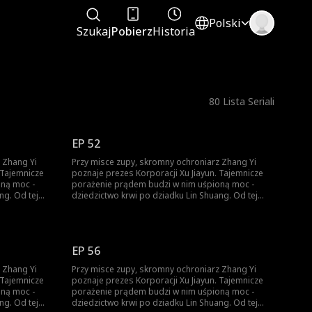
Polski
Szukaj
Pobierz
Historia
80
Lista Seriali
EP 52
 Zhang Yi
Przy misce zupy, skromny ochroniarz Zhang Yi
poznaje prezes Korporacji Xu Jiayun. Tajemnicze
oną moc -
porażenie prądem budzi w nim uśpioną moc -
ng. Od tej
dziedzictwo krwi po dziadku Lin Shuang. Od tej
. Ród Lin? Ród
chwili Ignacy zaczyna piąć się w górę. Ród Lin? Ród
 liczy się
Xu? Zhang Yi nie pyta o pochodzenie - liczy się
ę na własnej
tylko siła. Kto nie wierzy, przekona się na własnej
skórze.
EP 56
 Zhang Yi
Przy misce zupy, skromny ochroniarz Zhang Yi
poznaje prezes Korporacji Xu Jiayun. Tajemnicze
oną moc -
porażenie prądem budzi w nim uśpioną moc -
ng. Od tej
dziedzictwo krwi po dziadku Lin Shuang. Od tej