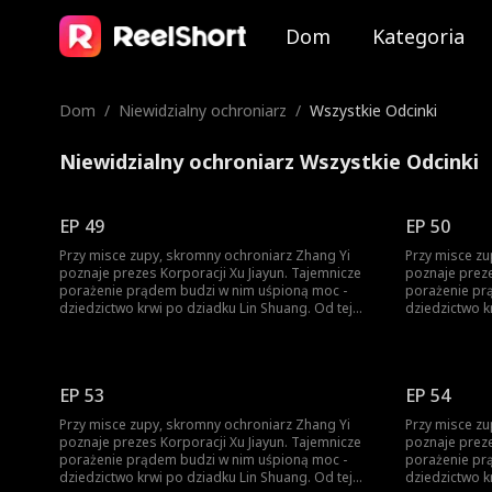
Dom
Kategoria
Dom
/
Niewidzialny ochroniarz
/
Wszystkie Odcinki
Niewidzialny ochroniarz Wszystkie Odcinki
EP 49
EP 50
Przy misce zupy, skromny ochroniarz Zhang Yi
Przy misce zu
poznaje prezes Korporacji Xu Jiayun. Tajemnicze
poznaje prezes Korporac
porażenie prądem budzi w nim uśpioną moc -
porażenie pr
dziedzictwo krwi po dziadku Lin Shuang. Od tej
dziedzictwo k
chwili Ignacy zaczyna piąć się w górę. Ród Lin? Ród
chwili Ignacy
Xu? Zhang Yi nie pyta o pochodzenie - liczy się
Xu? Zhang Yi n
tylko siła. Kto nie wierzy, przekona się na własnej
tylko siła. Kt
skórze.
skórze.
EP 53
EP 54
Przy misce zupy, skromny ochroniarz Zhang Yi
Przy misce zu
poznaje prezes Korporacji Xu Jiayun. Tajemnicze
poznaje prezes Korporac
porażenie prądem budzi w nim uśpioną moc -
porażenie pr
dziedzictwo krwi po dziadku Lin Shuang. Od tej
dziedzictwo k