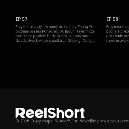
chwili Ignacy zaczyna piąć się w górę. Ród Lin? Ród
chwili Ignacy
Xu? Zhang Yi nie pyta o pochodzenie - liczy się
Xu? Zhang Yi n
tylko siła. Kto nie wierzy, przekona się na własnej
tylko siła. Kt
skórze.
skórze.
EP 57
EP 58
Przy misce zupy, skromny ochroniarz Zhang Yi
Przy misce zu
poznaje prezes Korporacji Xu Jiayun. Tajemnicze
poznaje prezes Korporac
porażenie prądem budzi w nim uśpioną moc -
porażenie pr
dziedzictwo krwi po dziadku Lin Shuang. Od tej
dziedzictwo k
chwili Ignacy zaczyna piąć się w górę. Ród Lin? Ród
chwili Ignacy
Xu? Zhang Yi nie pyta o pochodzenie - liczy się
Xu? Zhang Yi n
tylko siła. Kto nie wierzy, przekona się na własnej
tylko siła. Kt
skórze.
skórze.
© 2026 Crazy Maple Studio™, Inc. Wszelkie prawa zastrzeżo