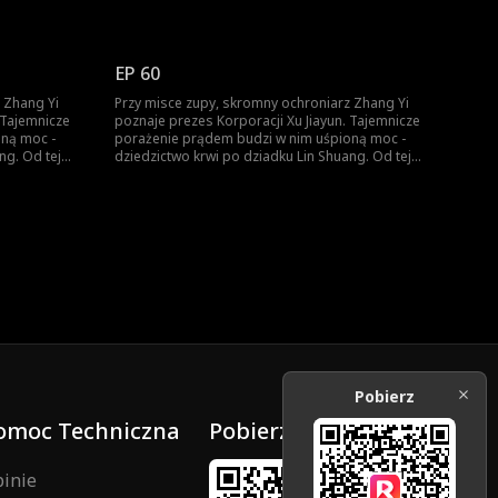
. Ród Lin? Ród
chwili Ignacy zaczyna piąć się w górę. Ród Lin? Ród
 liczy się
Xu? Zhang Yi nie pyta o pochodzenie - liczy się
ę na własnej
tylko siła. Kto nie wierzy, przekona się na własnej
skórze.
EP 60
 Zhang Yi
Przy misce zupy, skromny ochroniarz Zhang Yi
poznaje prezes Korporacji Xu Jiayun. Tajemnicze
oną moc -
porażenie prądem budzi w nim uśpioną moc -
ng. Od tej
dziedzictwo krwi po dziadku Lin Shuang. Od tej
. Ród Lin? Ród
chwili Ignacy zaczyna piąć się w górę. Ród Lin? Ród
 liczy się
Xu? Zhang Yi nie pyta o pochodzenie - liczy się
ę na własnej
tylko siła. Kto nie wierzy, przekona się na własnej
skórze.
Pobierz
omoc Techniczna
Pobierz
inie