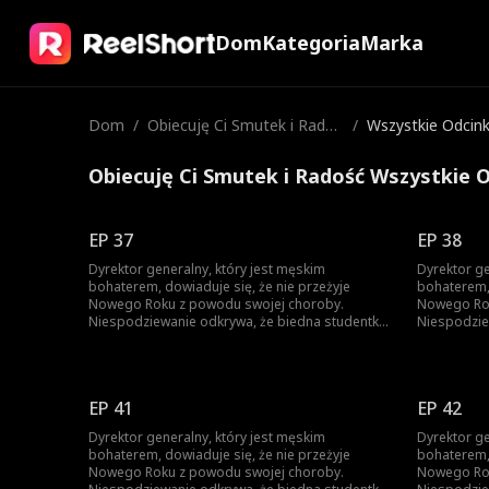
Dom
Kategoria
Marka
Dom
/
Obiecuję Ci Smutek i Radoś
/
Wszystkie Odcink
ć
Obiecuję Ci Smutek i Radość Wszystkie O
EP 37
EP 38
Dyrektor generalny, który jest męskim
Dyrektor ge
bohaterem, dowiaduje się, że nie przeżyje
bohaterem, 
Nowego Roku z powodu swojej choroby.
Nowego Rok
Niespodziewanie odkrywa, że biedna studentka
Niespodzie
jest jedyną osobą na świecie, która może go
jest jedyną
wyleczyć. Aby uratować swoje życie, dyrektor
wyleczyć. A
generalny zmusza ją do małżeństwa. Gdy
generalny 
dowiaduje się, że studentka będzie w
dowiaduje s
EP 41
EP 42
śmiertelnym niebezpieczeństwie po jego
śmiertelny
wyleczeniu, dyrektor, który stopniowo się w niej
wyleczeniu,
Dyrektor generalny, który jest męskim
Dyrektor ge
zakochuje, wpada w bolesny dylemat...
zakochuje,
bohaterem, dowiaduje się, że nie przeżyje
bohaterem, 
Nowego Roku z powodu swojej choroby.
Nowego Rok