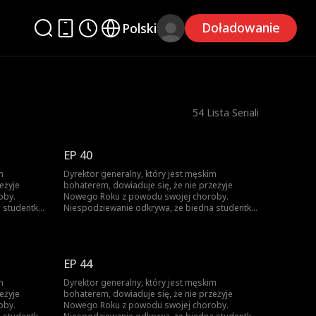
Doładowanie
Polski
54
Lista Seriali
EP 40
m
Dyrektor generalny, który jest męskim
eżyje
bohaterem, dowiaduje się, że nie przeżyje
oby.
Nowego Roku z powodu swojej choroby.
 studentka
Niespodziewanie odkrywa, że biedna studentka
 może go
jest jedyną osobą na świecie, która może go
dyrektor
wyleczyć. Aby uratować swoje życie, dyrektor
 Gdy
generalny zmusza ją do małżeństwa. Gdy
w
dowiaduje się, że studentka będzie w
EP 44
jego
śmiertelnym niebezpieczeństwie po jego
 się w niej
wyleczeniu, dyrektor, który stopniowo się w niej
m
Dyrektor generalny, który jest męskim
..
zakochuje, wpada w bolesny dylemat...
eżyje
bohaterem, dowiaduje się, że nie przeżyje
oby.
Nowego Roku z powodu swojej choroby.