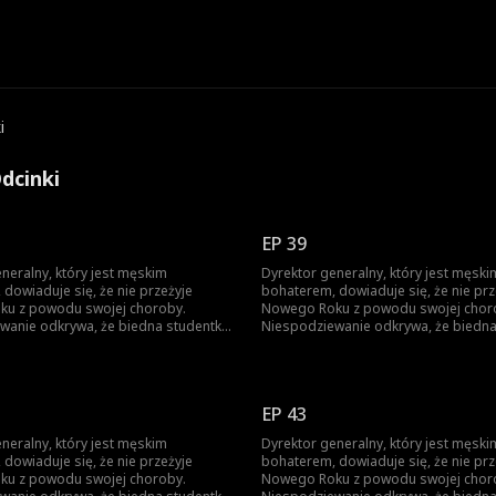
i
dcinki
EP 39
neralny, który jest męskim
Dyrektor generalny, który jest męski
dowiaduje się, że nie przeżyje
bohaterem, dowiaduje się, że nie prz
u z powodu swojej choroby.
Nowego Roku z powodu swojej chor
wanie odkrywa, że biedna studentka
Niespodziewanie odkrywa, że biedna
 osobą na świecie, która może go
jest jedyną osobą na świecie, która
by uratować swoje życie, dyrektor
wyleczyć. Aby uratować swoje życie, 
zmusza ją do małżeństwa. Gdy
generalny zmusza ją do małżeństwa.
ię, że studentka będzie w
dowiaduje się, że studentka będzie 
EP 43
m niebezpieczeństwie po jego
śmiertelnym niebezpieczeństwie po 
 dyrektor, który stopniowo się w niej
wyleczeniu, dyrektor, który stopniowo
neralny, który jest męskim
Dyrektor generalny, który jest męski
 wpada w bolesny dylemat...
zakochuje, wpada w bolesny dylemat.
dowiaduje się, że nie przeżyje
bohaterem, dowiaduje się, że nie prz
u z powodu swojej choroby.
Nowego Roku z powodu swojej chor