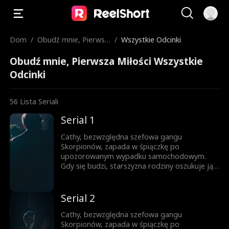
Dom
/
Obudź mnie, Pierwsz
/
Wszystkie Odcinki
a Miłości
Obudź mnie, Pierwsza Miłości Wszystkie
Odcinki
56
Lista Seriali
Serial 1
Cathy, bezwzględna szefowa gangu
Skorpionów, zapada w śpiączkę po
upozorowanym wypadku samochodowym.
Gdy się budzi, starszyzna rodziny oszukuje ją,
by przywiozła do domu księcia Aleksandra z
Monako jako dawcę nasienia, aby
zabezpieczyć dziedzica. Choć początkowo się
Serial 2
nie lubią, powoli zaczyna między nimi iskrzyć.
Żadne z nich nie zdaje sobie sprawy, że
Cathy, bezwzględna szefowa gangu
Aleksander to w rzeczywistości dawno
Skorpionów, zapada w śpiączkę po