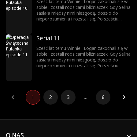
Sześć lat temu Winnie i Logan zakochali się w
sobie i zostali rodzicami bliźniaczek. Gdy Selina
zasiała między nimi niezgodę, doszło do
nieporozumienia i rozstali się. Po sześciu
latach, z pomocą bliźniaczek, które zamieniły
się miejscami, prawda w końcu wychodzi na
jaw.
Serial 11
Sześć lat temu Winnie i Logan zakochali się w
sobie i zostali rodzicami bliźniaczek. Gdy Selina
zasiała między nimi niezgodę, doszło do
nieporozumienia i rozstali się. Po sześciu
latach, z pomocą bliźniaczek, które zamieniły
się miejscami, prawda w końcu wychodzi na
jaw.
1
2
3
...
6
O NAS