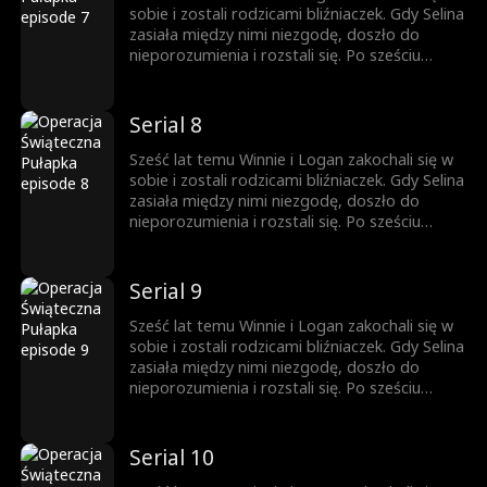
sobie i zostali rodzicami bliźniaczek. Gdy Selina
zasiała między nimi niezgodę, doszło do
nieporozumienia i rozstali się. Po sześciu
latach, z pomocą bliźniaczek, które zamieniły
się miejscami, prawda w końcu wychodzi na
jaw.
Serial 8
Sześć lat temu Winnie i Logan zakochali się w
sobie i zostali rodzicami bliźniaczek. Gdy Selina
zasiała między nimi niezgodę, doszło do
nieporozumienia i rozstali się. Po sześciu
latach, z pomocą bliźniaczek, które zamieniły
się miejscami, prawda w końcu wychodzi na
jaw.
Serial 9
Sześć lat temu Winnie i Logan zakochali się w
sobie i zostali rodzicami bliźniaczek. Gdy Selina
zasiała między nimi niezgodę, doszło do
nieporozumienia i rozstali się. Po sześciu
latach, z pomocą bliźniaczek, które zamieniły
się miejscami, prawda w końcu wychodzi na
jaw.
Serial 10