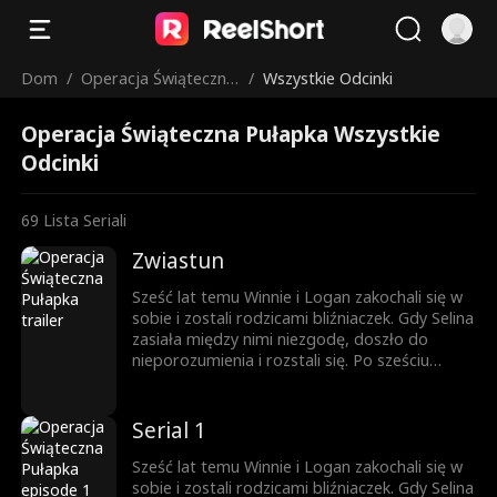
Dom
/
Operacja Świąteczna
/
Wszystkie Odcinki
Pułapka
Operacja Świąteczna Pułapka Wszystkie
Odcinki
69
Lista Seriali
Zwiastun
Sześć lat temu Winnie i Logan zakochali się w
sobie i zostali rodzicami bliźniaczek. Gdy Selina
zasiała między nimi niezgodę, doszło do
nieporozumienia i rozstali się. Po sześciu
latach, z pomocą bliźniaczek, które zamieniły
się miejscami, prawda w końcu wychodzi na
jaw.
Serial 1
Sześć lat temu Winnie i Logan zakochali się w
sobie i zostali rodzicami bliźniaczek. Gdy Selina