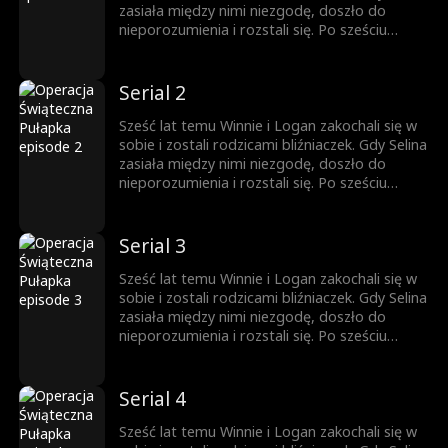
zasiała między nimi niezgodę, doszło do
nieporozumienia i rozstali się. Po sześciu
latach, z pomocą bliźniaczek, które zamieniły
się miejscami, prawda w końcu wychodzi na
jaw.
Serial 2
Sześć lat temu Winnie i Logan zakochali się w
sobie i zostali rodzicami bliźniaczek. Gdy Selina
zasiała między nimi niezgodę, doszło do
nieporozumienia i rozstali się. Po sześciu
latach, z pomocą bliźniaczek, które zamieniły
się miejscami, prawda w końcu wychodzi na
jaw.
Serial 3
Sześć lat temu Winnie i Logan zakochali się w
sobie i zostali rodzicami bliźniaczek. Gdy Selina
zasiała między nimi niezgodę, doszło do
nieporozumienia i rozstali się. Po sześciu
latach, z pomocą bliźniaczek, które zamieniły
się miejscami, prawda w końcu wychodzi na
jaw.
Serial 4
Sześć lat temu Winnie i Logan zakochali się w