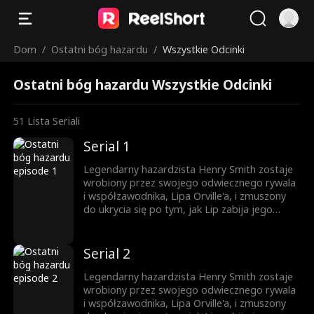
Dom
/
Ostatni bóg hazardu
/
Wszystkie Odcinki
Ostatni bóg hazardu Wszystkie Odcinki
51
Lista Seriali
Serial 1
Legendarny hazardzista Henry Smith zostaje
wrobiony przez swojego odwiecznego rywala
i współzawodnika, Lipa Orville'a, i zmuszony
do ukrycia się po tym, jak Lip zabija jego
brata, Davida. Ścigany i pozbawiony opcji,
znajduje ratunek u Sophii i przyjmuje nową
tożsamość — Carla, woźnego w podziemnym
Serial 2
kasynie (oficjalnie speakeasy) w Chicago. Ale
gdy Lip powraca, teraz sprzymierzony z mafią
Legendarny hazardzista Henry Smith zostaje
i niesławnym bossem, Donem Bazzinim, Carl
wrobiony przez swojego odwiecznego rywala
zostaje wciągnięty z powrotem w
i współzawodnika, Lipa Orville'a, i zmuszony