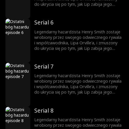
niebezpieczny świat hazardu. Jednocześnie
do ukrycia się po tym, jak Lip zabija jego
Carl/Henry zaczyna knuć swój plan zemsty.
brata, Davida. Ścigany i pozbawiony opcji,
znajduje ratunek u Sophii i przyjmuje nową
tożsamość — Carla, woźnego w podziemnym
Serial 6
kasynie (oficjalnie speakeasy) w Chicago. Ale
gdy Lip powraca, teraz sprzymierzony z mafią
Legendarny hazardzista Henry Smith zostaje
i niesławnym bossem, Donem Bazzinim, Carl
wrobiony przez swojego odwiecznego rywala
zostaje wciągnięty z powrotem w
i współzawodnika, Lipa Orville'a, i zmuszony
niebezpieczny świat hazardu. Jednocześnie
do ukrycia się po tym, jak Lip zabija jego
Carl/Henry zaczyna knuć swój plan zemsty.
brata, Davida. Ścigany i pozbawiony opcji,
znajduje ratunek u Sophii i przyjmuje nową
tożsamość — Carla, woźnego w podziemnym
Serial 7
kasynie (oficjalnie speakeasy) w Chicago. Ale
gdy Lip powraca, teraz sprzymierzony z mafią
Legendarny hazardzista Henry Smith zostaje
i niesławnym bossem, Donem Bazzinim, Carl
wrobiony przez swojego odwiecznego rywala
zostaje wciągnięty z powrotem w
i współzawodnika, Lipa Orville'a, i zmuszony
niebezpieczny świat hazardu. Jednocześnie
do ukrycia się po tym, jak Lip zabija jego
Carl/Henry zaczyna knuć swój plan zemsty.
brata, Davida. Ścigany i pozbawiony opcji,
znajduje ratunek u Sophii i przyjmuje nową
tożsamość — Carla, woźnego w podziemnym
Serial 8
kasynie (oficjalnie speakeasy) w Chicago. Ale
gdy Lip powraca, teraz sprzymierzony z mafią
Legendarny hazardzista Henry Smith zostaje
i niesławnym bossem, Donem Bazzinim, Carl
wrobiony przez swojego odwiecznego rywala