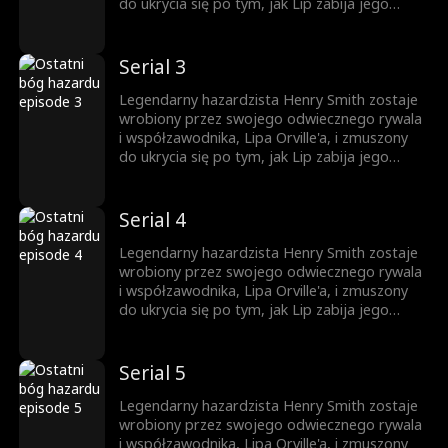
niebezpieczny świat hazardu. Jednocześnie
do ukrycia się po tym, jak Lip zabija jego
Carl/Henry zaczyna knuć swój plan zemsty.
brata, Davida. Ścigany i pozbawiony opcji,
znajduje ratunek u Sophii i przyjmuje nową
tożsamość — Carla, woźnego w podziemnym
Serial 3
kasynie (oficjalnie speakeasy) w Chicago. Ale
gdy Lip powraca, teraz sprzymierzony z mafią
Legendarny hazardzista Henry Smith zostaje
i niesławnym bossem, Donem Bazzinim, Carl
wrobiony przez swojego odwiecznego rywala
zostaje wciągnięty z powrotem w
i współzawodnika, Lipa Orville'a, i zmuszony
niebezpieczny świat hazardu. Jednocześnie
do ukrycia się po tym, jak Lip zabija jego
Carl/Henry zaczyna knuć swój plan zemsty.
brata, Davida. Ścigany i pozbawiony opcji,
znajduje ratunek u Sophii i przyjmuje nową
tożsamość — Carla, woźnego w podziemnym
Serial 4
kasynie (oficjalnie speakeasy) w Chicago. Ale
gdy Lip powraca, teraz sprzymierzony z mafią
Legendarny hazardzista Henry Smith zostaje
i niesławnym bossem, Donem Bazzinim, Carl
wrobiony przez swojego odwiecznego rywala
zostaje wciągnięty z powrotem w
i współzawodnika, Lipa Orville'a, i zmuszony
niebezpieczny świat hazardu. Jednocześnie
do ukrycia się po tym, jak Lip zabija jego
Carl/Henry zaczyna knuć swój plan zemsty.
brata, Davida. Ścigany i pozbawiony opcji,
znajduje ratunek u Sophii i przyjmuje nową
tożsamość — Carla, woźnego w podziemnym
Serial 5
kasynie (oficjalnie speakeasy) w Chicago. Ale
gdy Lip powraca, teraz sprzymierzony z mafią
Legendarny hazardzista Henry Smith zostaje
i niesławnym bossem, Donem Bazzinim, Carl
wrobiony przez swojego odwiecznego rywala
zostaje wciągnięty z powrotem w
i współzawodnika, Lipa Orville'a, i zmuszony