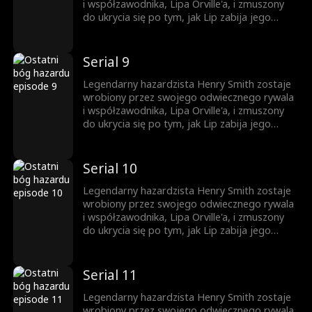
zostaje wciągnięty z powrotem w
i współzawodnika, Lipa Orville'a, i zmuszony
niebezpieczny świat hazardu. Jednocześnie
do ukrycia się po tym, jak Lip zabija jego
Carl/Henry zaczyna knuć swój plan zemsty.
brata, Davida. Ścigany i pozbawiony opcji,
znajduje ratunek u Sophii i przyjmuje nową
tożsamość — Carla, woźnego w podziemnym
Serial 9
kasynie (oficjalnie speakeasy) w Chicago. Ale
gdy Lip powraca, teraz sprzymierzony z mafią
Legendarny hazardzista Henry Smith zostaje
i niesławnym bossem, Donem Bazzinim, Carl
wrobiony przez swojego odwiecznego rywala
zostaje wciągnięty z powrotem w
i współzawodnika, Lipa Orville'a, i zmuszony
niebezpieczny świat hazardu. Jednocześnie
do ukrycia się po tym, jak Lip zabija jego
Carl/Henry zaczyna knuć swój plan zemsty.
brata, Davida. Ścigany i pozbawiony opcji,
znajduje ratunek u Sophii i przyjmuje nową
tożsamość — Carla, woźnego w podziemnym
Serial 10
kasynie (oficjalnie speakeasy) w Chicago. Ale
gdy Lip powraca, teraz sprzymierzony z mafią
Legendarny hazardzista Henry Smith zostaje
i niesławnym bossem, Donem Bazzinim, Carl
wrobiony przez swojego odwiecznego rywala
zostaje wciągnięty z powrotem w
i współzawodnika, Lipa Orville'a, i zmuszony
niebezpieczny świat hazardu. Jednocześnie
do ukrycia się po tym, jak Lip zabija jego
Carl/Henry zaczyna knuć swój plan zemsty.
brata, Davida. Ścigany i pozbawiony opcji,
znajduje ratunek u Sophii i przyjmuje nową
tożsamość — Carla, woźnego w podziemnym
Serial 11
kasynie (oficjalnie speakeasy) w Chicago. Ale
gdy Lip powraca, teraz sprzymierzony z mafią
Legendarny hazardzista Henry Smith zostaje
i niesławnym bossem, Donem Bazzinim, Carl
wrobiony przez swojego odwiecznego rywala