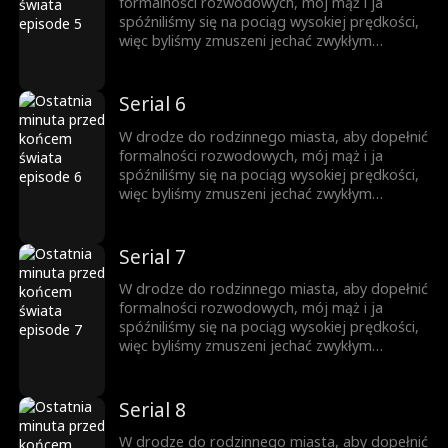
uświadomiłam sobie, że istnieje tylko jeden
formalności rozwodowych, mój mąż i ja
sposób, aby uratować los wszystkich
spóźniliśmy się na pociąg wysokiej prędkości,
pasażerów – zatrzymać pociąg i pozwolić
więc byliśmy zmuszeni jechać zwykłym
wszystkim wcześniej wysiąść!
pociągiem. W poprzednim życiu nikt nie
wiedział, że wirus zombie się rozprzestrzeniał
i wszyscy pasażerowie w pociągu zginęli. Los
Serial 6
sprawił, że odrodziłam się i wróciłam godzinę
przed śmiercią. W tym momencie jasno
W drodze do rodzinnego miasta, aby dopełnić
uświadomiłam sobie, że istnieje tylko jeden
formalności rozwodowych, mój mąż i ja
sposób, aby uratować los wszystkich
spóźniliśmy się na pociąg wysokiej prędkości,
pasażerów – zatrzymać pociąg i pozwolić
więc byliśmy zmuszeni jechać zwykłym
wszystkim wcześniej wysiąść!
pociągiem. W poprzednim życiu nikt nie
wiedział, że wirus zombie się rozprzestrzeniał
i wszyscy pasażerowie w pociągu zginęli. Los
Serial 7
sprawił, że odrodziłam się i wróciłam godzinę
przed śmiercią. W tym momencie jasno
W drodze do rodzinnego miasta, aby dopełnić
uświadomiłam sobie, że istnieje tylko jeden
formalności rozwodowych, mój mąż i ja
sposób, aby uratować los wszystkich
spóźniliśmy się na pociąg wysokiej prędkości,
pasażerów – zatrzymać pociąg i pozwolić
więc byliśmy zmuszeni jechać zwykłym
wszystkim wcześniej wysiąść!
pociągiem. W poprzednim życiu nikt nie
wiedział, że wirus zombie się rozprzestrzeniał
i wszyscy pasażerowie w pociągu zginęli. Los
Serial 8
sprawił, że odrodziłam się i wróciłam godzinę
przed śmiercią. W tym momencie jasno
W drodze do rodzinnego miasta, aby dopełnić