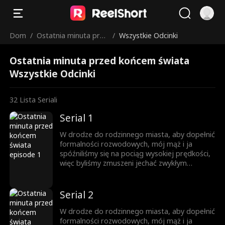
Dom
/
Ostatnia minuta prze
/
Wszystkie Odcinki
d końcem świata
Ostatnia minuta przed końcem świata
Wszystkie Odcinki
32
Lista Seriali
Serial 1
W drodze do rodzinnego miasta, aby dopełnić
formalności rozwodowych, mój mąż i ja
spóźniliśmy się na pociąg wysokiej prędkości,
więc byliśmy zmuszeni jechać zwykłym
pociągiem. W poprzednim życiu nikt nie
wiedział, że wirus zombie się rozprzestrzeniał
i wszyscy pasażerowie w pociągu zginęli. Los
Serial 2
sprawił, że odrodziłam się i wróciłam godzinę
przed śmiercią. W tym momencie jasno
W drodze do rodzinnego miasta, aby dopełnić
uświadomiłam sobie, że istnieje tylko jeden
formalności rozwodowych, mój mąż i ja