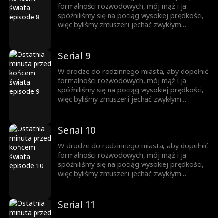
uświadomiłam sobie, że istnieje tylko jeden
formalności rozwodowych, mój mąż i ja
sposób, aby uratować los wszystkich
spóźniliśmy się na pociąg wysokiej prędkości,
pasażerów – zatrzymać pociąg i pozwolić
więc byliśmy zmuszeni jechać zwykłym
wszystkim wcześniej wysiąść!
pociągiem. W poprzednim życiu nikt nie
wiedział, że wirus zombie się rozprzestrzeniał
i wszyscy pasażerowie w pociągu zginęli. Los
Serial 9
sprawił, że odrodziłam się i wróciłam godzinę
przed śmiercią. W tym momencie jasno
W drodze do rodzinnego miasta, aby dopełnić
uświadomiłam sobie, że istnieje tylko jeden
formalności rozwodowych, mój mąż i ja
sposób, aby uratować los wszystkich
spóźniliśmy się na pociąg wysokiej prędkości,
pasażerów – zatrzymać pociąg i pozwolić
więc byliśmy zmuszeni jechać zwykłym
wszystkim wcześniej wysiąść!
pociągiem. W poprzednim życiu nikt nie
wiedział, że wirus zombie się rozprzestrzeniał
i wszyscy pasażerowie w pociągu zginęli. Los
Serial 10
sprawił, że odrodziłam się i wróciłam godzinę
przed śmiercią. W tym momencie jasno
W drodze do rodzinnego miasta, aby dopełnić
uświadomiłam sobie, że istnieje tylko jeden
formalności rozwodowych, mój mąż i ja
sposób, aby uratować los wszystkich
spóźniliśmy się na pociąg wysokiej prędkości,
pasażerów – zatrzymać pociąg i pozwolić
więc byliśmy zmuszeni jechać zwykłym
wszystkim wcześniej wysiąść!
pociągiem. W poprzednim życiu nikt nie
wiedział, że wirus zombie się rozprzestrzeniał
i wszyscy pasażerowie w pociągu zginęli. Los
Serial 11
sprawił, że odrodziłam się i wróciłam godzinę