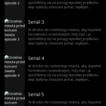
sposób, aby uratować los wszystkich
spóźniliśmy się na pociąg wysokiej prędkości,
pasażerów – zatrzymać pociąg i pozwolić
więc byliśmy zmuszeni jechać zwykłym
wszystkim wcześniej wysiąść!
pociągiem. W poprzednim życiu nikt nie
wiedział, że wirus zombie się rozprzestrzeniał
i wszyscy pasażerowie w pociągu zginęli. Los
Serial 3
sprawił, że odrodziłam się i wróciłam godzinę
przed śmiercią. W tym momencie jasno
W drodze do rodzinnego miasta, aby dopełnić
uświadomiłam sobie, że istnieje tylko jeden
formalności rozwodowych, mój mąż i ja
sposób, aby uratować los wszystkich
spóźniliśmy się na pociąg wysokiej prędkości,
pasażerów – zatrzymać pociąg i pozwolić
więc byliśmy zmuszeni jechać zwykłym
wszystkim wcześniej wysiąść!
pociągiem. W poprzednim życiu nikt nie
wiedział, że wirus zombie się rozprzestrzeniał
i wszyscy pasażerowie w pociągu zginęli. Los
Serial 4
sprawił, że odrodziłam się i wróciłam godzinę
przed śmiercią. W tym momencie jasno
W drodze do rodzinnego miasta, aby dopełnić
uświadomiłam sobie, że istnieje tylko jeden
formalności rozwodowych, mój mąż i ja
sposób, aby uratować los wszystkich
spóźniliśmy się na pociąg wysokiej prędkości,
pasażerów – zatrzymać pociąg i pozwolić
więc byliśmy zmuszeni jechać zwykłym
wszystkim wcześniej wysiąść!
pociągiem. W poprzednim życiu nikt nie
wiedział, że wirus zombie się rozprzestrzeniał
i wszyscy pasażerowie w pociągu zginęli. Los
Serial 5
sprawił, że odrodziłam się i wróciłam godzinę
przed śmiercią. W tym momencie jasno
W drodze do rodzinnego miasta, aby dopełnić