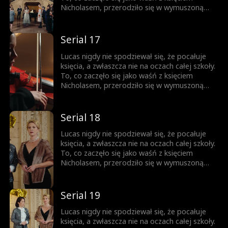
do momentu, gdy nie da się jej już dłużej
Nicholasem, przerodziło się w wymuszoną
ukrywać.
przyjaźń, a z czasem wszystko stało się
jeszcze bardziej skomplikowane. Każde
spojrzenie, każde dotknięcie dłoni zbliża ich
Serial 17
do siebie. Ale Nicholas jest rozdarty między
królewskim obowiązkiem a rosnącym
Lucas nigdy nie spodziewał się, że pocałuje
uczuciem do chłopca, którego kiedyś nazywał
księcia, a zwłaszcza nie na oczach całej szkoły.
wrogiem. Obaj boją się wyznać prawdę... Aż
To, co zaczęło się jako waśń z księciem
do momentu, gdy nie da się jej już dłużej
Nicholasem, przerodziło się w wymuszoną
ukrywać.
przyjaźń, a z czasem wszystko stało się
jeszcze bardziej skomplikowane. Każde
spojrzenie, każde dotknięcie dłoni zbliża ich
Serial 18
do siebie. Ale Nicholas jest rozdarty między
królewskim obowiązkiem a rosnącym
Lucas nigdy nie spodziewał się, że pocałuje
uczuciem do chłopca, którego kiedyś nazywał
księcia, a zwłaszcza nie na oczach całej szkoły.
wrogiem. Obaj boją się wyznać prawdę... Aż
To, co zaczęło się jako waśń z księciem
do momentu, gdy nie da się jej już dłużej
Nicholasem, przerodziło się w wymuszoną
ukrywać.
przyjaźń, a z czasem wszystko stało się
jeszcze bardziej skomplikowane. Każde
spojrzenie, każde dotknięcie dłoni zbliża ich
Serial 19
do siebie. Ale Nicholas jest rozdarty między
królewskim obowiązkiem a rosnącym
Lucas nigdy nie spodziewał się, że pocałuje
uczuciem do chłopca, którego kiedyś nazywał
księcia, a zwłaszcza nie na oczach całej szkoły.