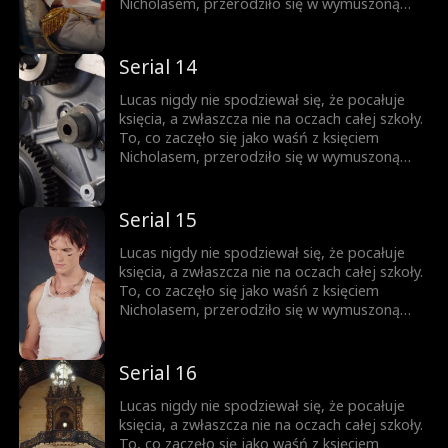
do momentu, gdy nie da się jej już dłużej
Nicholasem, przerodziło się w wymuszoną
ukrywać.
przyjaźń, a z czasem wszystko stało się
jeszcze bardziej skomplikowane. Każde
spojrzenie, każde dotknięcie dłoni zbliża ich
Serial 14
do siebie. Ale Nicholas jest rozdarty między
królewskim obowiązkiem a rosnącym
Lucas nigdy nie spodziewał się, że pocałuje
uczuciem do chłopca, którego kiedyś nazywał
księcia, a zwłaszcza nie na oczach całej szkoły.
wrogiem. Obaj boją się wyznać prawdę... Aż
To, co zaczęło się jako waśń z księciem
do momentu, gdy nie da się jej już dłużej
Nicholasem, przerodziło się w wymuszoną
ukrywać.
przyjaźń, a z czasem wszystko stało się
jeszcze bardziej skomplikowane. Każde
spojrzenie, każde dotknięcie dłoni zbliża ich
Serial 15
do siebie. Ale Nicholas jest rozdarty między
królewskim obowiązkiem a rosnącym
Lucas nigdy nie spodziewał się, że pocałuje
uczuciem do chłopca, którego kiedyś nazywał
księcia, a zwłaszcza nie na oczach całej szkoły.
wrogiem. Obaj boją się wyznać prawdę... Aż
To, co zaczęło się jako waśń z księciem
do momentu, gdy nie da się jej już dłużej
Nicholasem, przerodziło się w wymuszoną
ukrywać.
przyjaźń, a z czasem wszystko stało się
jeszcze bardziej skomplikowane. Każde
spojrzenie, każde dotknięcie dłoni zbliża ich
Serial 16
do siebie. Ale Nicholas jest rozdarty między
królewskim obowiązkiem a rosnącym
Lucas nigdy nie spodziewał się, że pocałuje
uczuciem do chłopca, którego kiedyś nazywał
księcia, a zwłaszcza nie na oczach całej szkoły.
wrogiem. Obaj boją się wyznać prawdę... Aż
To, co zaczęło się jako waśń z księciem