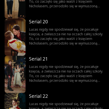
wrogiem. Obaj boją się wyznać prawdę... Aż
To, co zaczęło się jako waśń z księciem
do momentu, gdy nie da się jej już dłużej
Nicholasem, przerodziło się w wymuszoną
ukrywać.
przyjaźń, a z czasem wszystko stało się
jeszcze bardziej skomplikowane. Każde
spojrzenie, każde dotknięcie dłoni zbliża ich
Serial 20
do siebie. Ale Nicholas jest rozdarty między
królewskim obowiązkiem a rosnącym
Lucas nigdy nie spodziewał się, że pocałuje
uczuciem do chłopca, którego kiedyś nazywał
księcia, a zwłaszcza nie na oczach całej szkoły.
wrogiem. Obaj boją się wyznać prawdę... Aż
To, co zaczęło się jako waśń z księciem
do momentu, gdy nie da się jej już dłużej
Nicholasem, przerodziło się w wymuszoną
ukrywać.
przyjaźń, a z czasem wszystko stało się
jeszcze bardziej skomplikowane. Każde
spojrzenie, każde dotknięcie dłoni zbliża ich
Serial 21
do siebie. Ale Nicholas jest rozdarty między
królewskim obowiązkiem a rosnącym
Lucas nigdy nie spodziewał się, że pocałuje
uczuciem do chłopca, którego kiedyś nazywał
księcia, a zwłaszcza nie na oczach całej szkoły.
wrogiem. Obaj boją się wyznać prawdę... Aż
To, co zaczęło się jako waśń z księciem
do momentu, gdy nie da się jej już dłużej
Nicholasem, przerodziło się w wymuszoną
ukrywać.
przyjaźń, a z czasem wszystko stało się
jeszcze bardziej skomplikowane. Każde
spojrzenie, każde dotknięcie dłoni zbliża ich
Serial 22
do siebie. Ale Nicholas jest rozdarty między
królewskim obowiązkiem a rosnącym
Lucas nigdy nie spodziewał się, że pocałuje
uczuciem do chłopca, którego kiedyś nazywał
księcia, a zwłaszcza nie na oczach całej szkoły.