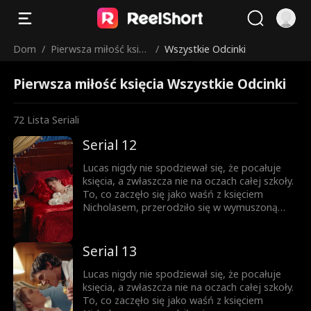
Dom
/
Pierwsza miłość księc
/
Wszystkie Odcinki
ia
Pierwsza miłość księcia Wszystkie Odcinki
72
Lista Seriali
Serial 12
Lucas nigdy nie spodziewał się, że pocałuje
księcia, a zwłaszcza nie na oczach całej szkoły.
To, co zaczęło się jako waśń z księciem
Nicholasem, przerodziło się w wymuszoną
przyjaźń, a z czasem wszystko stało się
jeszcze bardziej skomplikowane. Każde
spojrzenie, każde dotknięcie dłoni zbliża ich
Serial 13
do siebie. Ale Nicholas jest rozdarty między
królewskim obowiązkiem a rosnącym
Lucas nigdy nie spodziewał się, że pocałuje
uczuciem do chłopca, którego kiedyś nazywał
księcia, a zwłaszcza nie na oczach całej szkoły.
wrogiem. Obaj boją się wyznać prawdę... Aż
To, co zaczęło się jako waśń z księciem