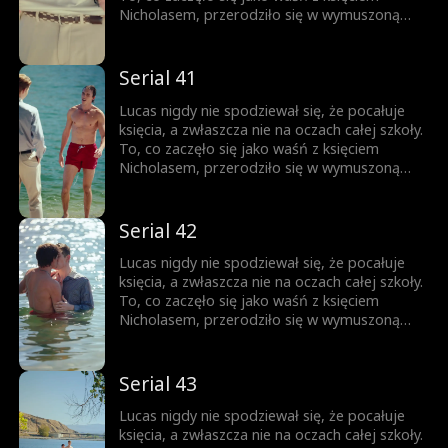
do momentu, gdy nie da się jej już dłużej
Nicholasem, przerodziło się w wymuszoną
ukrywać.
przyjaźń, a z czasem wszystko stało się
jeszcze bardziej skomplikowane. Każde
spojrzenie, każde dotknięcie dłoni zbliża ich
Serial 41
do siebie. Ale Nicholas jest rozdarty między
królewskim obowiązkiem a rosnącym
Lucas nigdy nie spodziewał się, że pocałuje
uczuciem do chłopca, którego kiedyś nazywał
księcia, a zwłaszcza nie na oczach całej szkoły.
wrogiem. Obaj boją się wyznać prawdę... Aż
To, co zaczęło się jako waśń z księciem
do momentu, gdy nie da się jej już dłużej
Nicholasem, przerodziło się w wymuszoną
ukrywać.
przyjaźń, a z czasem wszystko stało się
jeszcze bardziej skomplikowane. Każde
spojrzenie, każde dotknięcie dłoni zbliża ich
Serial 42
do siebie. Ale Nicholas jest rozdarty między
królewskim obowiązkiem a rosnącym
Lucas nigdy nie spodziewał się, że pocałuje
uczuciem do chłopca, którego kiedyś nazywał
księcia, a zwłaszcza nie na oczach całej szkoły.
wrogiem. Obaj boją się wyznać prawdę... Aż
To, co zaczęło się jako waśń z księciem
do momentu, gdy nie da się jej już dłużej
Nicholasem, przerodziło się w wymuszoną
ukrywać.
przyjaźń, a z czasem wszystko stało się
jeszcze bardziej skomplikowane. Każde
spojrzenie, każde dotknięcie dłoni zbliża ich
Serial 43
do siebie. Ale Nicholas jest rozdarty między
królewskim obowiązkiem a rosnącym
Lucas nigdy nie spodziewał się, że pocałuje
uczuciem do chłopca, którego kiedyś nazywał
księcia, a zwłaszcza nie na oczach całej szkoły.