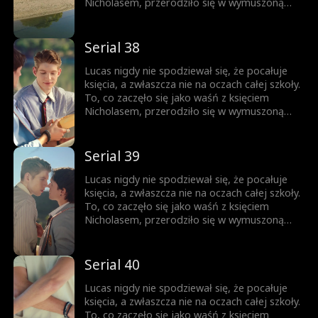
do momentu, gdy nie da się jej już dłużej
Nicholasem, przerodziło się w wymuszoną
ukrywać.
przyjaźń, a z czasem wszystko stało się
jeszcze bardziej skomplikowane. Każde
spojrzenie, każde dotknięcie dłoni zbliża ich
Serial 38
do siebie. Ale Nicholas jest rozdarty między
królewskim obowiązkiem a rosnącym
Lucas nigdy nie spodziewał się, że pocałuje
uczuciem do chłopca, którego kiedyś nazywał
księcia, a zwłaszcza nie na oczach całej szkoły.
wrogiem. Obaj boją się wyznać prawdę... Aż
To, co zaczęło się jako waśń z księciem
do momentu, gdy nie da się jej już dłużej
Nicholasem, przerodziło się w wymuszoną
ukrywać.
przyjaźń, a z czasem wszystko stało się
jeszcze bardziej skomplikowane. Każde
spojrzenie, każde dotknięcie dłoni zbliża ich
Serial 39
do siebie. Ale Nicholas jest rozdarty między
królewskim obowiązkiem a rosnącym
Lucas nigdy nie spodziewał się, że pocałuje
uczuciem do chłopca, którego kiedyś nazywał
księcia, a zwłaszcza nie na oczach całej szkoły.
wrogiem. Obaj boją się wyznać prawdę... Aż
To, co zaczęło się jako waśń z księciem
do momentu, gdy nie da się jej już dłużej
Nicholasem, przerodziło się w wymuszoną
ukrywać.
przyjaźń, a z czasem wszystko stało się
jeszcze bardziej skomplikowane. Każde
spojrzenie, każde dotknięcie dłoni zbliża ich
Serial 40
do siebie. Ale Nicholas jest rozdarty między
królewskim obowiązkiem a rosnącym
Lucas nigdy nie spodziewał się, że pocałuje
uczuciem do chłopca, którego kiedyś nazywał
księcia, a zwłaszcza nie na oczach całej szkoły.
wrogiem. Obaj boją się wyznać prawdę... Aż
To, co zaczęło się jako waśń z księciem