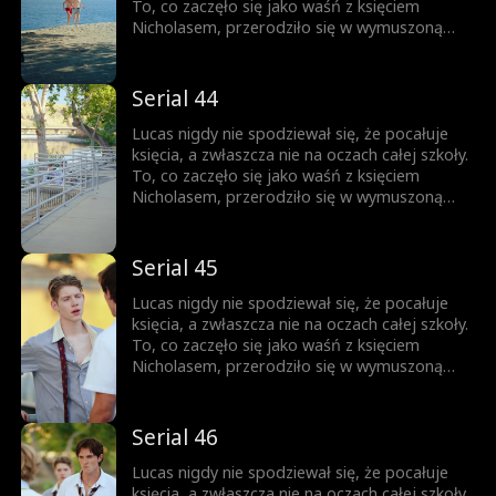
wrogiem. Obaj boją się wyznać prawdę... Aż
To, co zaczęło się jako waśń z księciem
do momentu, gdy nie da się jej już dłużej
Nicholasem, przerodziło się w wymuszoną
ukrywać.
przyjaźń, a z czasem wszystko stało się
jeszcze bardziej skomplikowane. Każde
spojrzenie, każde dotknięcie dłoni zbliża ich
Serial 44
do siebie. Ale Nicholas jest rozdarty między
królewskim obowiązkiem a rosnącym
Lucas nigdy nie spodziewał się, że pocałuje
uczuciem do chłopca, którego kiedyś nazywał
księcia, a zwłaszcza nie na oczach całej szkoły.
wrogiem. Obaj boją się wyznać prawdę... Aż
To, co zaczęło się jako waśń z księciem
do momentu, gdy nie da się jej już dłużej
Nicholasem, przerodziło się w wymuszoną
ukrywać.
przyjaźń, a z czasem wszystko stało się
jeszcze bardziej skomplikowane. Każde
spojrzenie, każde dotknięcie dłoni zbliża ich
Serial 45
do siebie. Ale Nicholas jest rozdarty między
królewskim obowiązkiem a rosnącym
Lucas nigdy nie spodziewał się, że pocałuje
uczuciem do chłopca, którego kiedyś nazywał
księcia, a zwłaszcza nie na oczach całej szkoły.
wrogiem. Obaj boją się wyznać prawdę... Aż
To, co zaczęło się jako waśń z księciem
do momentu, gdy nie da się jej już dłużej
Nicholasem, przerodziło się w wymuszoną
ukrywać.
przyjaźń, a z czasem wszystko stało się
jeszcze bardziej skomplikowane. Każde
spojrzenie, każde dotknięcie dłoni zbliża ich
Serial 46
do siebie. Ale Nicholas jest rozdarty między
królewskim obowiązkiem a rosnącym
Lucas nigdy nie spodziewał się, że pocałuje
uczuciem do chłopca, którego kiedyś nazywał
księcia, a zwłaszcza nie na oczach całej szkoły.