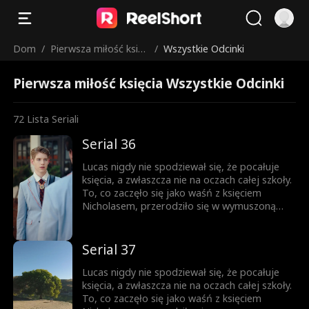
Dom
/
Pierwsza miłość księc
/
Wszystkie Odcinki
ia
Pierwsza miłość księcia Wszystkie Odcinki
72
Lista Seriali
Serial 36
Lucas nigdy nie spodziewał się, że pocałuje
księcia, a zwłaszcza nie na oczach całej szkoły.
To, co zaczęło się jako waśń z księciem
Nicholasem, przerodziło się w wymuszoną
przyjaźń, a z czasem wszystko stało się
jeszcze bardziej skomplikowane. Każde
spojrzenie, każde dotknięcie dłoni zbliża ich
Serial 37
do siebie. Ale Nicholas jest rozdarty między
królewskim obowiązkiem a rosnącym
Lucas nigdy nie spodziewał się, że pocałuje
uczuciem do chłopca, którego kiedyś nazywał
księcia, a zwłaszcza nie na oczach całej szkoły.
wrogiem. Obaj boją się wyznać prawdę... Aż
To, co zaczęło się jako waśń z księciem