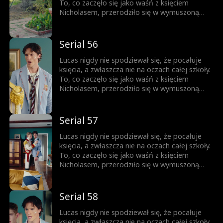
wrogiem. Obaj boją się wyznać prawdę... Aż
To, co zaczęło się jako waśń z księciem
do momentu, gdy nie da się jej już dłużej
Nicholasem, przerodziło się w wymuszoną
ukrywać.
przyjaźń, a z czasem wszystko stało się
jeszcze bardziej skomplikowane. Każde
spojrzenie, każde dotknięcie dłoni zbliża ich
Serial 56
do siebie. Ale Nicholas jest rozdarty między
królewskim obowiązkiem a rosnącym
Lucas nigdy nie spodziewał się, że pocałuje
uczuciem do chłopca, którego kiedyś nazywał
księcia, a zwłaszcza nie na oczach całej szkoły.
wrogiem. Obaj boją się wyznać prawdę... Aż
To, co zaczęło się jako waśń z księciem
do momentu, gdy nie da się jej już dłużej
Nicholasem, przerodziło się w wymuszoną
ukrywać.
przyjaźń, a z czasem wszystko stało się
jeszcze bardziej skomplikowane. Każde
spojrzenie, każde dotknięcie dłoni zbliża ich
Serial 57
do siebie. Ale Nicholas jest rozdarty między
królewskim obowiązkiem a rosnącym
Lucas nigdy nie spodziewał się, że pocałuje
uczuciem do chłopca, którego kiedyś nazywał
księcia, a zwłaszcza nie na oczach całej szkoły.
wrogiem. Obaj boją się wyznać prawdę... Aż
To, co zaczęło się jako waśń z księciem
do momentu, gdy nie da się jej już dłużej
Nicholasem, przerodziło się w wymuszoną
ukrywać.
przyjaźń, a z czasem wszystko stało się
jeszcze bardziej skomplikowane. Każde
spojrzenie, każde dotknięcie dłoni zbliża ich
Serial 58
do siebie. Ale Nicholas jest rozdarty między
królewskim obowiązkiem a rosnącym
Lucas nigdy nie spodziewał się, że pocałuje
uczuciem do chłopca, którego kiedyś nazywał
księcia, a zwłaszcza nie na oczach całej szkoły.