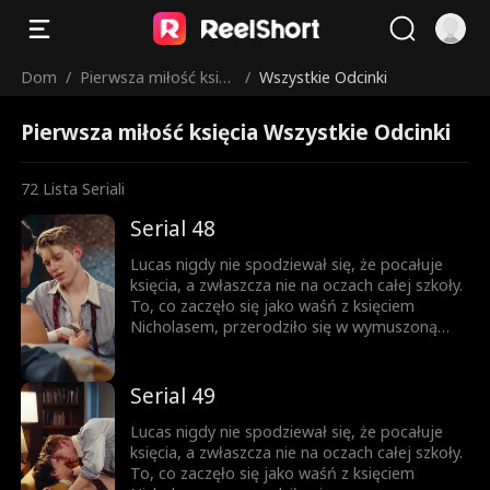
Dom
/
Pierwsza miłość księc
/
Wszystkie Odcinki
ia
Pierwsza miłość księcia Wszystkie Odcinki
72
Lista Seriali
Serial 48
Lucas nigdy nie spodziewał się, że pocałuje
księcia, a zwłaszcza nie na oczach całej szkoły.
To, co zaczęło się jako waśń z księciem
Nicholasem, przerodziło się w wymuszoną
przyjaźń, a z czasem wszystko stało się
jeszcze bardziej skomplikowane. Każde
spojrzenie, każde dotknięcie dłoni zbliża ich
Serial 49
do siebie. Ale Nicholas jest rozdarty między
królewskim obowiązkiem a rosnącym
Lucas nigdy nie spodziewał się, że pocałuje
uczuciem do chłopca, którego kiedyś nazywał
księcia, a zwłaszcza nie na oczach całej szkoły.
wrogiem. Obaj boją się wyznać prawdę... Aż
To, co zaczęło się jako waśń z księciem