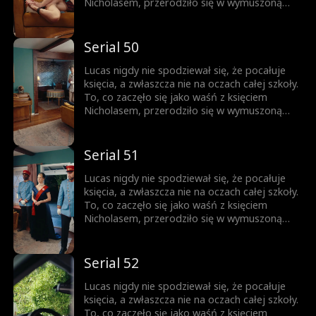
do momentu, gdy nie da się jej już dłużej
Nicholasem, przerodziło się w wymuszoną
ukrywać.
przyjaźń, a z czasem wszystko stało się
jeszcze bardziej skomplikowane. Każde
spojrzenie, każde dotknięcie dłoni zbliża ich
Serial 50
do siebie. Ale Nicholas jest rozdarty między
królewskim obowiązkiem a rosnącym
Lucas nigdy nie spodziewał się, że pocałuje
uczuciem do chłopca, którego kiedyś nazywał
księcia, a zwłaszcza nie na oczach całej szkoły.
wrogiem. Obaj boją się wyznać prawdę... Aż
To, co zaczęło się jako waśń z księciem
do momentu, gdy nie da się jej już dłużej
Nicholasem, przerodziło się w wymuszoną
ukrywać.
przyjaźń, a z czasem wszystko stało się
jeszcze bardziej skomplikowane. Każde
spojrzenie, każde dotknięcie dłoni zbliża ich
Serial 51
do siebie. Ale Nicholas jest rozdarty między
królewskim obowiązkiem a rosnącym
Lucas nigdy nie spodziewał się, że pocałuje
uczuciem do chłopca, którego kiedyś nazywał
księcia, a zwłaszcza nie na oczach całej szkoły.
wrogiem. Obaj boją się wyznać prawdę... Aż
To, co zaczęło się jako waśń z księciem
do momentu, gdy nie da się jej już dłużej
Nicholasem, przerodziło się w wymuszoną
ukrywać.
przyjaźń, a z czasem wszystko stało się
jeszcze bardziej skomplikowane. Każde
spojrzenie, każde dotknięcie dłoni zbliża ich
Serial 52
do siebie. Ale Nicholas jest rozdarty między
królewskim obowiązkiem a rosnącym
Lucas nigdy nie spodziewał się, że pocałuje
uczuciem do chłopca, którego kiedyś nazywał
księcia, a zwłaszcza nie na oczach całej szkoły.
wrogiem. Obaj boją się wyznać prawdę... Aż
To, co zaczęło się jako waśń z księciem