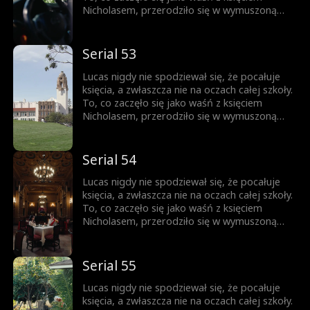
do momentu, gdy nie da się jej już dłużej
Nicholasem, przerodziło się w wymuszoną
ukrywać.
przyjaźń, a z czasem wszystko stało się
jeszcze bardziej skomplikowane. Każde
spojrzenie, każde dotknięcie dłoni zbliża ich
Serial 53
do siebie. Ale Nicholas jest rozdarty między
królewskim obowiązkiem a rosnącym
Lucas nigdy nie spodziewał się, że pocałuje
uczuciem do chłopca, którego kiedyś nazywał
księcia, a zwłaszcza nie na oczach całej szkoły.
wrogiem. Obaj boją się wyznać prawdę... Aż
To, co zaczęło się jako waśń z księciem
do momentu, gdy nie da się jej już dłużej
Nicholasem, przerodziło się w wymuszoną
ukrywać.
przyjaźń, a z czasem wszystko stało się
jeszcze bardziej skomplikowane. Każde
spojrzenie, każde dotknięcie dłoni zbliża ich
Serial 54
do siebie. Ale Nicholas jest rozdarty między
królewskim obowiązkiem a rosnącym
Lucas nigdy nie spodziewał się, że pocałuje
uczuciem do chłopca, którego kiedyś nazywał
księcia, a zwłaszcza nie na oczach całej szkoły.
wrogiem. Obaj boją się wyznać prawdę... Aż
To, co zaczęło się jako waśń z księciem
do momentu, gdy nie da się jej już dłużej
Nicholasem, przerodziło się w wymuszoną
ukrywać.
przyjaźń, a z czasem wszystko stało się
jeszcze bardziej skomplikowane. Każde
spojrzenie, każde dotknięcie dłoni zbliża ich
Serial 55
do siebie. Ale Nicholas jest rozdarty między
królewskim obowiązkiem a rosnącym
Lucas nigdy nie spodziewał się, że pocałuje
uczuciem do chłopca, którego kiedyś nazywał
księcia, a zwłaszcza nie na oczach całej szkoły.