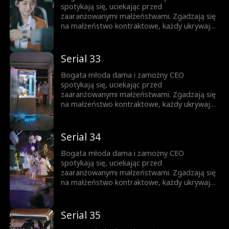
spotykają się, uciekając przed
zaaranżowanymi małżeństwami. Zgadzają się
na małżeństwo kontraktowe, każdy ukrywając
swoją prawdziwą tożsamość. Gdy nawigują
przez to układ, troszcząc się o siebie,
stopniowo rodzi się między nimi miłość.
Serial 33
Bogata młoda dama i zamożny CEO
spotykają się, uciekając przed
zaaranżowanymi małżeństwami. Zgadzają się
na małżeństwo kontraktowe, każdy ukrywając
swoją prawdziwą tożsamość. Gdy nawigują
przez to układ, troszcząc się o siebie,
stopniowo rodzi się między nimi miłość.
Serial 34
Bogata młoda dama i zamożny CEO
spotykają się, uciekając przed
zaaranżowanymi małżeństwami. Zgadzają się
na małżeństwo kontraktowe, każdy ukrywając
swoją prawdziwą tożsamość. Gdy nawigują
przez to układ, troszcząc się o siebie,
stopniowo rodzi się między nimi miłość.
Serial 35