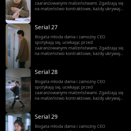
zaaranżowanymi małżeństwami. Zgadzają się
na małżeństwo kontraktowe, każdy ukrywając
swoją prawdziwą tożsamość. Gdy nawigują
przez to układ, troszcząc się o siebie,
stopniowo rodzi się między nimi miłość.
Serial 27
Bogata młoda dama i zamożny CEO
spotykają się, uciekając przed
zaaranżowanymi małżeństwami. Zgadzają się
na małżeństwo kontraktowe, każdy ukrywając
swoją prawdziwą tożsamość. Gdy nawigują
przez to układ, troszcząc się o siebie,
stopniowo rodzi się między nimi miłość.
Serial 28
Bogata młoda dama i zamożny CEO
spotykają się, uciekając przed
zaaranżowanymi małżeństwami. Zgadzają się
na małżeństwo kontraktowe, każdy ukrywając
swoją prawdziwą tożsamość. Gdy nawigują
przez to układ, troszcząc się o siebie,
stopniowo rodzi się między nimi miłość.
Serial 29
Bogata młoda dama i zamożny CEO