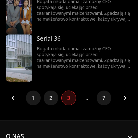
Bogata młoda dama i zamożny CEO
spotykają się, uciekając przed
zaaranżowanymi małżeństwami. Zgadzają się
na małżeństwo kontraktowe, każdy ukrywając
swoją prawdziwą tożsamość. Gdy nawigują
przez to układ, troszcząc się o siebie,
stopniowo rodzi się między nimi miłość.
Serial 36
Bogata młoda dama i zamożny CEO
spotykają się, uciekając przed
zaaranżowanymi małżeństwami. Zgadzają się
na małżeństwo kontraktowe, każdy ukrywając
swoją prawdziwą tożsamość. Gdy nawigują
przez to układ, troszcząc się o siebie,
stopniowo rodzi się między nimi miłość.
1
2
3
...
7
O NAS