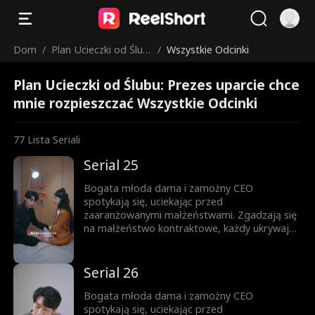
Dom
/
Plan Ucieczki od Ślub
/
Wszystkie Odcinki
u: Prezes uparcie chc
Plan Ucieczki od Ślubu: Prezes uparcie chce
e mnie rozpieszczać
mnie rozpieszczać Wszystkie Odcinki
77
Lista Seriali
Serial 25
Bogata młoda dama i zamożny CEO
spotykają się, uciekając przed
zaaranżowanymi małżeństwami. Zgadzają się
na małżeństwo kontraktowe, każdy ukrywając
swoją prawdziwą tożsamość. Gdy nawigują
przez to układ, troszcząc się o siebie,
stopniowo rodzi się między nimi miłość.
Serial 26
Bogata młoda dama i zamożny CEO
spotykają się, uciekając przed