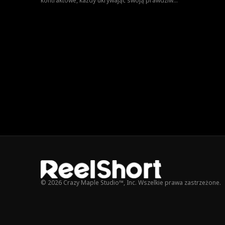
kontraktowe, każdy ukrywając swoją prawdziwą
tożsamość. Gdy nawigują przez to układ,
troszcząc się o siebie, stopniowo rodzi się
między nimi miłość.
© 2026 Crazy Maple Studio™, Inc. Wszelkie prawa zastrzeżone.