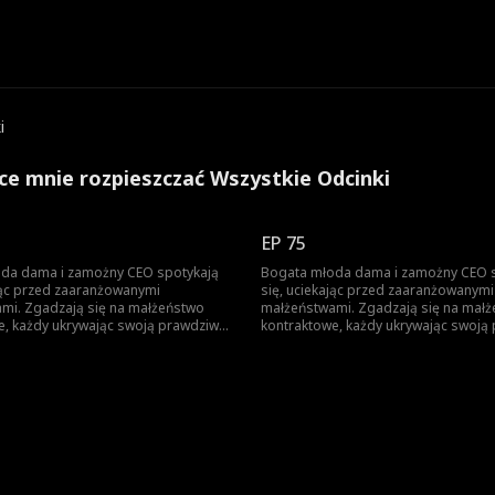
i
hce mnie rozpieszczać Wszystkie Odcinki
EP 75
da dama i zamożny CEO spotykają
Bogata młoda dama i zamożny CEO 
ając przed zaaranżowanymi
się, uciekając przed zaaranżowanymi
mi. Zgadzają się na małżeństwo
małżeństwami. Zgadzają się na mał
e, każdy ukrywając swoją prawdziwą
kontraktowe, każdy ukrywając swoją
 Gdy nawigują przez to układ,
tożsamość. Gdy nawigują przez to uk
ię o siebie, stopniowo rodzi się
troszcząc się o siebie, stopniowo rod
 miłość.
między nimi miłość.