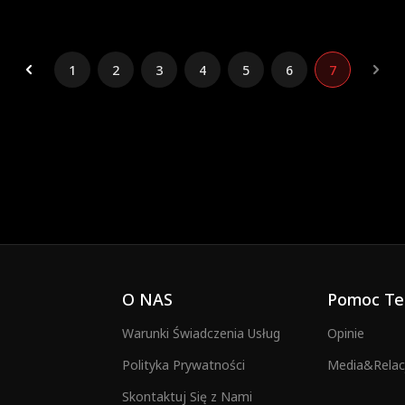
1
2
3
4
5
6
7
O NAS
Pomoc Te
Warunki Świadczenia Usług
Opinie
Polityka Prywatności
Media&Relacj
Skontaktuj Się z Nami