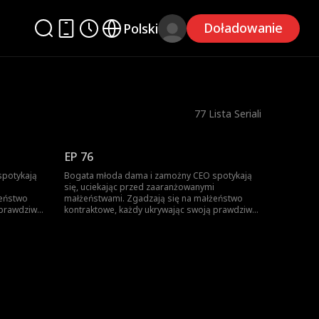
Doładowanie
Polski
77
Lista Seriali
EP 76
spotykają
Bogata młoda dama i zamożny CEO spotykają
się, uciekając przed zaaranżowanymi
żeństwo
małżeństwami. Zgadzają się na małżeństwo
 prawdziwą
kontraktowe, każdy ukrywając swoją prawdziwą
ład,
tożsamość. Gdy nawigują przez to układ,
zi się
troszcząc się o siebie, stopniowo rodzi się
między nimi miłość.