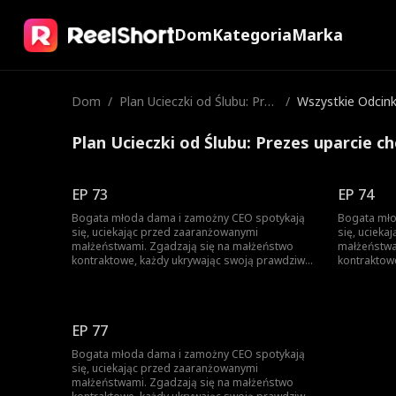
Dom
Kategoria
Marka
Dom
/
Plan Ucieczki od Ślubu: Prez
/
Wszystkie Odcink
es uparcie chce mnie rozpie
szczać
Plan Ucieczki od Ślubu: Prezes uparcie c
EP 73
EP 74
Bogata młoda dama i zamożny CEO spotykają
Bogata mło
się, uciekając przed zaaranżowanymi
się, uciek
małżeństwami. Zgadzają się na małżeństwo
małżeństwa
kontraktowe, każdy ukrywając swoją prawdziwą
kontraktow
tożsamość. Gdy nawigują przez to układ,
tożsamość.
troszcząc się o siebie, stopniowo rodzi się
troszcząc s
między nimi miłość.
między nimi
EP 77
Bogata młoda dama i zamożny CEO spotykają
się, uciekając przed zaaranżowanymi
małżeństwami. Zgadzają się na małżeństwo