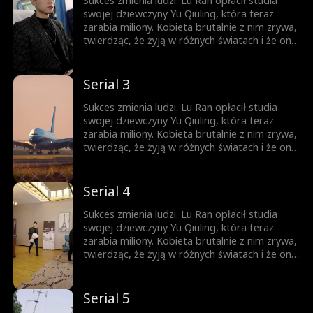
Sukces zmienia ludzi. Lu Ran opłacił studia
swojej dziewczyny Yu Qiuling, która teraz
zarabia miliony. Kobieta brutalnie z nim zrywa,
twierdząc, że żyją w różnych światach i że on
już do niej nie pasuje. Tymczasem królowa
biznesu, piękna prezes Shen Aoxue, dostrzega
niezwykłość Lu Rana i proponuje mu
Serial 3
małżeństwo, wprawiając wszystkich w
osłupienie...
Sukces zmienia ludzi. Lu Ran opłacił studia
swojej dziewczyny Yu Qiuling, która teraz
zarabia miliony. Kobieta brutalnie z nim zrywa,
twierdząc, że żyją w różnych światach i że on
już do niej nie pasuje. Tymczasem królowa
biznesu, piękna prezes Shen Aoxue, dostrzega
niezwykłość Lu Rana i proponuje mu
Serial 4
małżeństwo, wprawiając wszystkich w
osłupienie...
Sukces zmienia ludzi. Lu Ran opłacił studia
swojej dziewczyny Yu Qiuling, która teraz
zarabia miliony. Kobieta brutalnie z nim zrywa,
twierdząc, że żyją w różnych światach i że on
już do niej nie pasuje. Tymczasem królowa
biznesu, piękna prezes Shen Aoxue, dostrzega
niezwykłość Lu Rana i proponuje mu
Serial 5
małżeństwo, wprawiając wszystkich w