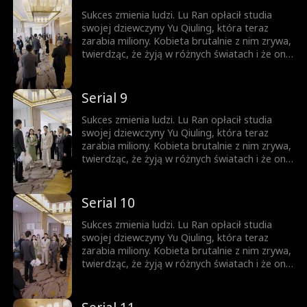
małżeństwo, wprawiając wszystkich w
osłupienie...
Sukces zmienia ludzi. Lu Ran opłacił studia
swojej dziewczyny Yu Qiuling, która teraz
zarabia miliony. Kobieta brutalnie z nim zrywa,
twierdząc, że żyją w różnych światach i że on
już do niej nie pasuje. Tymczasem królowa
biznesu, piękna prezes Shen Aoxue, dostrzega
niezwykłość Lu Rana i proponuje mu
Serial 9
małżeństwo, wprawiając wszystkich w
osłupienie...
Sukces zmienia ludzi. Lu Ran opłacił studia
swojej dziewczyny Yu Qiuling, która teraz
zarabia miliony. Kobieta brutalnie z nim zrywa,
twierdząc, że żyją w różnych światach i że on
już do niej nie pasuje. Tymczasem królowa
biznesu, piękna prezes Shen Aoxue, dostrzega
niezwykłość Lu Rana i proponuje mu
Serial 10
małżeństwo, wprawiając wszystkich w
osłupienie...
Sukces zmienia ludzi. Lu Ran opłacił studia
swojej dziewczyny Yu Qiuling, która teraz
zarabia miliony. Kobieta brutalnie z nim zrywa,
twierdząc, że żyją w różnych światach i że on
już do niej nie pasuje. Tymczasem królowa
biznesu, piękna prezes Shen Aoxue, dostrzega
niezwykłość Lu Rana i proponuje mu