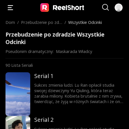
Dom
/
Przebudzenie po zdr
/
Wszystkie Odcinki
adzie
Przebudzenie po zdradzie Wszystkie
Odcinki
Pseudonim dramatyczny:  
Maskarada Władcy
90
Lista Seriali
Serial 1
Sukces zmienia ludzi. Lu Ran opłacił studia
swojej dziewczyny Yu Qiuling, która teraz
zarabia miliony. Kobieta brutalnie z nim zrywa,
twierdząc, że żyją w różnych światach i że on
już do niej nie pasuje. Tymczasem królowa
biznesu, piękna prezes Shen Aoxue, dostrzega
niezwykłość Lu Rana i proponuje mu
Serial 2
małżeństwo, wprawiając wszystkich w
osłupienie...