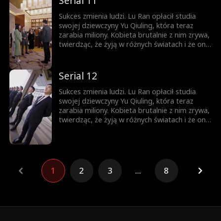
Serial 11
małżeństwo, wprawiając wszystkich w
osłupienie...
Sukces zmienia ludzi. Lu Ran opłacił studia
swojej dziewczyny Yu Qiuling, która teraz
zarabia miliony. Kobieta brutalnie z nim zrywa,
twierdząc, że żyją w różnych światach i że on
już do niej nie pasuje. Tymczasem królowa
biznesu, piękna prezes Shen Aoxue, dostrzega
niezwykłość Lu Rana i proponuje mu
Serial 12
małżeństwo, wprawiając wszystkich w
osłupienie...
Sukces zmienia ludzi. Lu Ran opłacił studia
swojej dziewczyny Yu Qiuling, która teraz
zarabia miliony. Kobieta brutalnie z nim zrywa,
twierdząc, że żyją w różnych światach i że on
już do niej nie pasuje. Tymczasem królowa
biznesu, piękna prezes Shen Aoxue, dostrzega
niezwykłość Lu Rana i proponuje mu
małżeństwo, wprawiając wszystkich w
osłupienie...
1
2
3
...
8