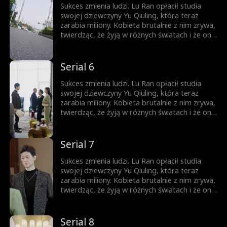
osłupienie...
Sukces zmienia ludzi. Lu Ran opłacił studia
swojej dziewczyny Yu Qiuling, która teraz
zarabia miliony. Kobieta brutalnie z nim zrywa,
twierdząc, że żyją w różnych światach i że on
już do niej nie pasuje. Tymczasem królowa
biznesu, piękna prezes Shen Aoxue, dostrzega
niezwykłość Lu Rana i proponuje mu
Serial 6
małżeństwo, wprawiając wszystkich w
osłupienie...
Sukces zmienia ludzi. Lu Ran opłacił studia
swojej dziewczyny Yu Qiuling, która teraz
zarabia miliony. Kobieta brutalnie z nim zrywa,
twierdząc, że żyją w różnych światach i że on
już do niej nie pasuje. Tymczasem królowa
biznesu, piękna prezes Shen Aoxue, dostrzega
niezwykłość Lu Rana i proponuje mu
Serial 7
małżeństwo, wprawiając wszystkich w
osłupienie...
Sukces zmienia ludzi. Lu Ran opłacił studia
swojej dziewczyny Yu Qiuling, która teraz
zarabia miliony. Kobieta brutalnie z nim zrywa,
twierdząc, że żyją w różnych światach i że on
już do niej nie pasuje. Tymczasem królowa
biznesu, piękna prezes Shen Aoxue, dostrzega
niezwykłość Lu Rana i proponuje mu
Serial 8