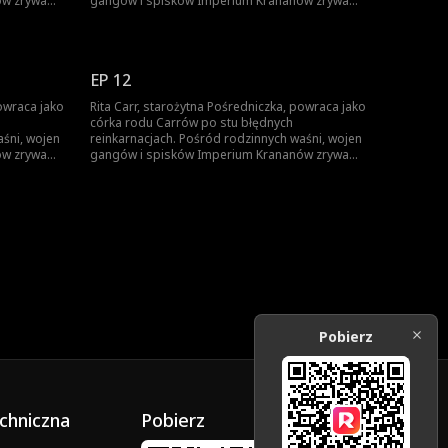
ów zrywa
gangów i spisków Imperium Krananów zrywa
 siłę i
kajdany przeznaczenia, odkrywa swoją siłę i
'em,
odnawia dawną więź z Louie'em Bale'em,
 wieńcząc
młodym przywódcą Syndykatu Aegis, wieńcząc
tę ponadczasową legendę.
EP 12
powraca jako
Rita Carr, starożytna Pośredniczka, powraca jako
córka rodu Carrów po stu błędnych
aśni, wojen
reinkarnacjach. Pośród rodzinnych waśni, wojen
ów zrywa
gangów i spisków Imperium Krananów zrywa
 siłę i
kajdany przeznaczenia, odkrywa swoją siłę i
'em,
odnawia dawną więź z Louie'em Bale'em,
 wieńcząc
młodym przywódcą Syndykatu Aegis, wieńcząc
tę ponadczasową legendę.
Pobierz
chniczna
Pobierz