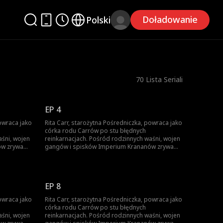
Doładowanie
Polski
70
Lista Seriali
EP 4
powraca jako
Rita Carr, starożytna Pośredniczka, powraca jako
córka rodu Carrów po stu błędnych
aśni, wojen
reinkarnacjach. Pośród rodzinnych waśni, wojen
ów zrywa
gangów i spisków Imperium Krananów zrywa
 siłę i
kajdany przeznaczenia, odkrywa swoją siłę i
'em,
odnawia dawną więź z Louie'em Bale'em,
 wieńcząc
młodym przywódcą Syndykatu Aegis, wieńcząc
tę ponadczasową legendę.
EP 8
powraca jako
Rita Carr, starożytna Pośredniczka, powraca jako
córka rodu Carrów po stu błędnych
aśni, wojen
reinkarnacjach. Pośród rodzinnych waśni, wojen