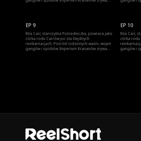
gangów i spisków Imperium Krananów zrywa
gangów i s
kajdany przeznaczenia, odkrywa swoją siłę i
kajdany prz
odnawia dawną więź z Louie'em Bale'em,
odnawia da
młodym przywódcą Syndykatu Aegis, wieńcząc
młodym prz
tę ponadczasową legendę.
tę ponadcz
EP 9
EP 10
Rita Carr, starożytna Pośredniczka, powraca jako
Rita Carr, 
córka rodu Carrów po stu błędnych
córka rodu
reinkarnacjach. Pośród rodzinnych waśni, wojen
reinkarnacj
gangów i spisków Imperium Krananów zrywa
gangów i s
kajdany przeznaczenia, odkrywa swoją siłę i
kajdany prz
odnawia dawną więź z Louie'em Bale'em,
odnawia da
młodym przywódcą Syndykatu Aegis, wieńcząc
młodym prz
tę ponadczasową legendę.
tę ponadcz