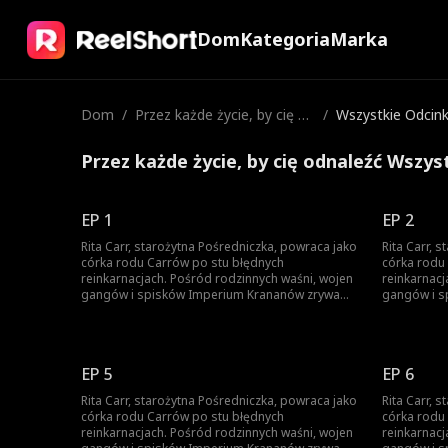
Dom
Kategoria
Marka
Dom
/
Przez każde życie, by cię od
/
Wszystkie Odcink
naleźć
Przez każde życie, by cię odnaleźć Wszys
EP 1
EP 2
Rita Carr, starożytna Pośredniczka, powraca jako
Rita Carr, 
córka rodu Carrów po stu błędnych
córka rodu
reinkarnacjach. Pośród rodzinnych waśni, wojen
reinkarnacj
gangów i spisków Imperium Krananów zrywa
gangów i s
kajdany przeznaczenia, odkrywa swoją siłę i
kajdany prz
odnawia dawną więź z Louie'em Bale'em,
odnawia da
młodym przywódcą Syndykatu Aegis, wieńcząc
młodym prz
tę ponadczasową legendę.
tę ponadcz
EP 5
EP 6
Rita Carr, starożytna Pośredniczka, powraca jako
Rita Carr, 
córka rodu Carrów po stu błędnych
córka rodu
reinkarnacjach. Pośród rodzinnych waśni, wojen
reinkarnacj