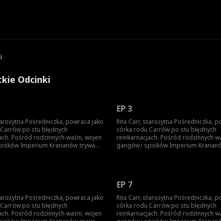
i
tkie Odcinki
EP 3
starożytna Pośredniczka, powraca jako
Rita Carr, starożytna Pośredniczka, 
 Carrów po stu błędnych
córka rodu Carrów po stu błędnych
ach. Pośród rodzinnych waśni, wojen
reinkarnacjach. Pośród rodzinnych w
pisków Imperium Krananów zrywa
gangów i spisków Imperium Kranan
eznaczenia, odkrywa swoją siłę i
kajdany przeznaczenia, odkrywa swoją
wną więź z Louie'em Bale'em,
odnawia dawną więź z Louie'em Bale
ywódcą Syndykatu Aegis, wieńcząc
młodym przywódcą Syndykatu Aegis,
asową legendę.
tę ponadczasową legendę.
EP 7
starożytna Pośredniczka, powraca jako
Rita Carr, starożytna Pośredniczka, 
 Carrów po stu błędnych
córka rodu Carrów po stu błędnych
ach. Pośród rodzinnych waśni, wojen
reinkarnacjach. Pośród rodzinnych w