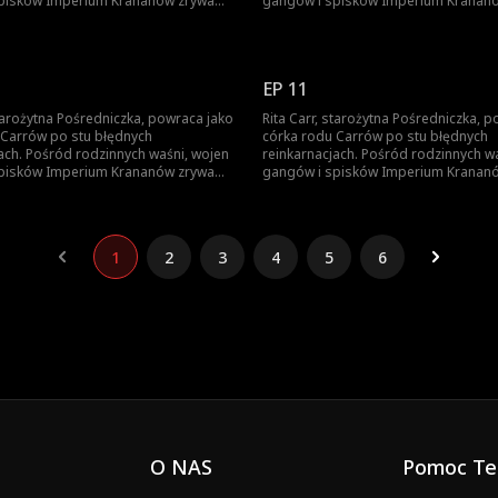
pisków Imperium Krananów zrywa
gangów i spisków Imperium Kranan
eznaczenia, odkrywa swoją siłę i
kajdany przeznaczenia, odkrywa swoją
wną więź z Louie'em Bale'em,
odnawia dawną więź z Louie'em Bale
ywódcą Syndykatu Aegis, wieńcząc
młodym przywódcą Syndykatu Aegis,
asową legendę.
tę ponadczasową legendę.
EP 11
starożytna Pośredniczka, powraca jako
Rita Carr, starożytna Pośredniczka, 
 Carrów po stu błędnych
córka rodu Carrów po stu błędnych
ach. Pośród rodzinnych waśni, wojen
reinkarnacjach. Pośród rodzinnych w
pisków Imperium Krananów zrywa
gangów i spisków Imperium Kranan
eznaczenia, odkrywa swoją siłę i
kajdany przeznaczenia, odkrywa swoją
wną więź z Louie'em Bale'em,
odnawia dawną więź z Louie'em Bale
ywódcą Syndykatu Aegis, wieńcząc
młodym przywódcą Syndykatu Aegis,
asową legendę.
tę ponadczasową legendę.
1
2
3
4
5
6
O NAS
Pomoc Te