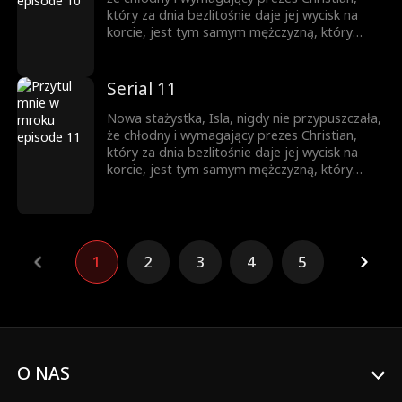
który za dnia bezlitośnie daje jej wycisk na
korcie, jest tym samym mężczyzną, który
nocą otwiera przed nią nieznane światy w
ekskluzywnym klubie BDSM. Gdy opadają
maski, a podwójne życie zderza się z
Serial 11
rzeczywistością, czy Isla zdoła przetrwać tę
grę? A może utonie w cieniu pożądania,
Nowa stażystka, Isla, nigdy nie przypuszczała,
szukając nieoczekiwanego odkupienia?
że chłodny i wymagający prezes Christian,
który za dnia bezlitośnie daje jej wycisk na
korcie, jest tym samym mężczyzną, który
nocą otwiera przed nią nieznane światy w
ekskluzywnym klubie BDSM. Gdy opadają
maski, a podwójne życie zderza się z
rzeczywistością, czy Isla zdoła przetrwać tę
grę? A może utonie w cieniu pożądania,
1
2
3
4
5
szukając nieoczekiwanego odkupienia?
O NAS