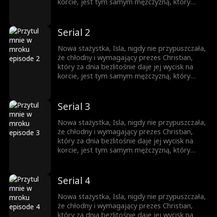
korcie, jest tym samym mężczyzną, który
nocą otwiera przed nią nieznane światy w
ekskluzywnym klubie BDSM. Gdy opadają
maski, a podwójne życie zderza się z
Serial 2
rzeczywistością, czy Isla zdoła przetrwać tę
grę? A może utonie w cieniu pożądania,
Nowa stażystka, Isla, nigdy nie przypuszczała,
szukając nieoczekiwanego odkupienia?
że chłodny i wymagający prezes Christian,
który za dnia bezlitośnie daje jej wycisk na
korcie, jest tym samym mężczyzną, który
nocą otwiera przed nią nieznane światy w
ekskluzywnym klubie BDSM. Gdy opadają
maski, a podwójne życie zderza się z
Serial 3
rzeczywistością, czy Isla zdoła przetrwać tę
grę? A może utonie w cieniu pożądania,
Nowa stażystka, Isla, nigdy nie przypuszczała,
szukając nieoczekiwanego odkupienia?
że chłodny i wymagający prezes Christian,
który za dnia bezlitośnie daje jej wycisk na
korcie, jest tym samym mężczyzną, który
nocą otwiera przed nią nieznane światy w
ekskluzywnym klubie BDSM. Gdy opadają
maski, a podwójne życie zderza się z
Serial 4
rzeczywistością, czy Isla zdoła przetrwać tę
grę? A może utonie w cieniu pożądania,
Nowa stażystka, Isla, nigdy nie przypuszczała,
szukając nieoczekiwanego odkupienia?
że chłodny i wymagający prezes Christian,
który za dnia bezlitośnie daje jej wycisk na