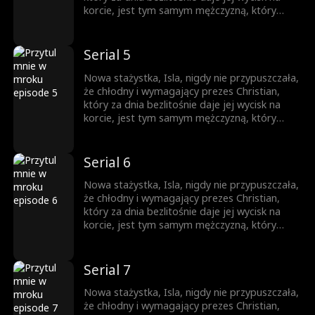
korcie, jest tym samym mężczyzną, który
nocą otwiera przed nią nieznane światy w
ekskluzywnym klubie BDSM. Gdy opadają
maski, a podwójne życie zderza się z
Serial 5
rzeczywistością, czy Isla zdoła przetrwać tę
grę? A może utonie w cieniu pożądania,
Nowa stażystka, Isla, nigdy nie przypuszczała,
szukając nieoczekiwanego odkupienia?
że chłodny i wymagający prezes Christian,
który za dnia bezlitośnie daje jej wycisk na
korcie, jest tym samym mężczyzną, który
nocą otwiera przed nią nieznane światy w
ekskluzywnym klubie BDSM. Gdy opadają
maski, a podwójne życie zderza się z
Serial 6
rzeczywistością, czy Isla zdoła przetrwać tę
grę? A może utonie w cieniu pożądania,
Nowa stażystka, Isla, nigdy nie przypuszczała,
szukając nieoczekiwanego odkupienia?
że chłodny i wymagający prezes Christian,
który za dnia bezlitośnie daje jej wycisk na
korcie, jest tym samym mężczyzną, który
nocą otwiera przed nią nieznane światy w
ekskluzywnym klubie BDSM. Gdy opadają
maski, a podwójne życie zderza się z
Serial 7
rzeczywistością, czy Isla zdoła przetrwać tę
grę? A może utonie w cieniu pożądania,
Nowa stażystka, Isla, nigdy nie przypuszczała,
szukając nieoczekiwanego odkupienia?
że chłodny i wymagający prezes Christian,