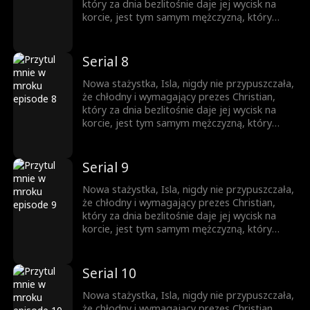
który za dnia bezlitośnie daje jej wycisk na
korcie, jest tym samym mężczyzną, który
nocą otwiera przed nią nieznane światy w
ekskluzywnym klubie BDSM. Gdy opadają
maski, a podwójne życie zderza się z
Serial 8
rzeczywistością, czy Isla zdoła przetrwać tę
grę? A może utonie w cieniu pożądania,
Nowa stażystka, Isla, nigdy nie przypuszczała,
szukając nieoczekiwanego odkupienia?
że chłodny i wymagający prezes Christian,
który za dnia bezlitośnie daje jej wycisk na
korcie, jest tym samym mężczyzną, który
nocą otwiera przed nią nieznane światy w
ekskluzywnym klubie BDSM. Gdy opadają
maski, a podwójne życie zderza się z
Serial 9
rzeczywistością, czy Isla zdoła przetrwać tę
grę? A może utonie w cieniu pożądania,
Nowa stażystka, Isla, nigdy nie przypuszczała,
szukając nieoczekiwanego odkupienia?
że chłodny i wymagający prezes Christian,
który za dnia bezlitośnie daje jej wycisk na
korcie, jest tym samym mężczyzną, który
nocą otwiera przed nią nieznane światy w
ekskluzywnym klubie BDSM. Gdy opadają
maski, a podwójne życie zderza się z
Serial 10
rzeczywistością, czy Isla zdoła przetrwać tę
grę? A może utonie w cieniu pożądania,
Nowa stażystka, Isla, nigdy nie przypuszczała,
szukając nieoczekiwanego odkupienia?
że chłodny i wymagający prezes Christian,