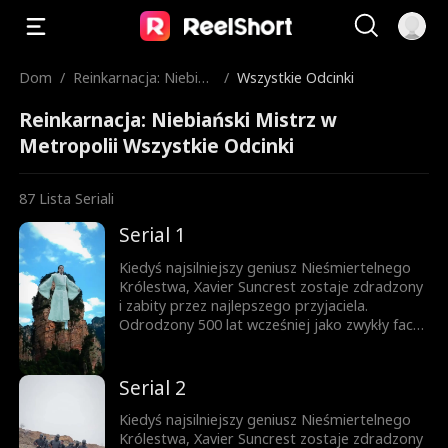
Dom
/
Reinkarnacja: Niebiań
/
Wszystkie Odcinki
ski Mistrz w Metropo
Reinkarnacja: Niebiański Mistrz w
lii
Metropolii Wszystkie Odcinki
87
Lista Seriali
Serial 1
Kiedyś najsilniejszy geniusz Nieśmiertelnego
Królestwa, Xavier Suncrest zostaje zdradzony
i zabity przez najlepszego przyjaciela.
Odrodzony 500 lat wcześniej jako zwykły facet
na Ziemi, poświęca wszystko, włącznie z
wolnością, by chronić swoją żonę. Po więzieniu
zostaje odrzucony, upokorzony i
Serial 2
pozostawiony z niczym. Dzięki mocy
kulturowej z poprzedniego życia i rosnącej
Kiedyś najsilniejszy geniusz Nieśmiertelnego
grupie lojalnych sprzymierzeńców, Xavier
Królestwa, Xavier Suncrest zostaje zdradzony