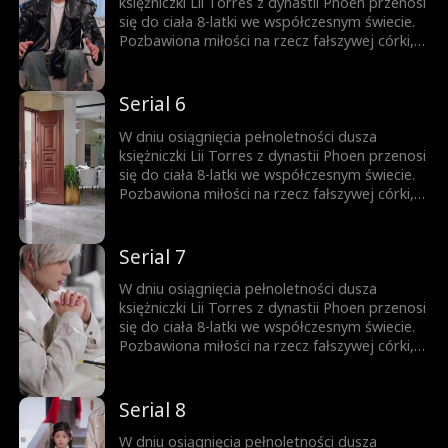
księżniczki Lii Torres z dynastii Phoen przenosi
się do ciała 8-latki we współczesnym świecie.
Pozbawiona miłości na rzecz fałszywej córki,
dziewczynka zmarła tragicznie w wyniku
zaniedbania. Pełna gniewu Lia rozpoczyna
nowe życie u boku ojca, którym wszyscy
Serial 6
gardzą.
W dniu osiągnięcia pełnoletności dusza
księżniczki Lii Torres z dynastii Phoen przenosi
się do ciała 8-latki we współczesnym świecie.
Pozbawiona miłości na rzecz fałszywej córki,
dziewczynka zmarła tragicznie w wyniku
zaniedbania. Pełna gniewu Lia rozpoczyna
nowe życie u boku ojca, którym wszyscy
Serial 7
gardzą.
W dniu osiągnięcia pełnoletności dusza
księżniczki Lii Torres z dynastii Phoen przenosi
się do ciała 8-latki we współczesnym świecie.
Pozbawiona miłości na rzecz fałszywej córki,
dziewczynka zmarła tragicznie w wyniku
zaniedbania. Pełna gniewu Lia rozpoczyna
nowe życie u boku ojca, którym wszyscy
Serial 8
gardzą.
W dniu osiągnięcia pełnoletności dusza