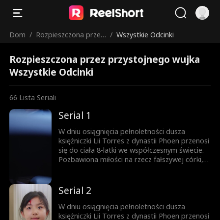
Dom
/
Rozpieszczona przez
/
Wszystkie Odcinki
przystojnego wujka
Rozpieszczona przez przystojnego wujka
Wszystkie Odcinki
66
Lista Seriali
Serial 1
W dniu osiągnięcia pełnoletności dusza
księżniczki Lii Torres z dynastii Phoen przenosi
się do ciała 8-latki we współczesnym świecie.
Pozbawiona miłości na rzecz fałszywej córki,
dziewczynka zmarła tragicznie w wyniku
zaniedbania. Pełna gniewu Lia rozpoczyna
nowe życie u boku ojca, którym wszyscy
Serial 2
gardzą.
W dniu osiągnięcia pełnoletności dusza
księżniczki Lii Torres z dynastii Phoen przenosi