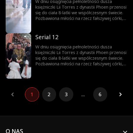
W dniu osiągnięcia pełnoletności dusza
księżniczki Lii Torres z dynastii Phoen przenosi
się do ciała 8-latki we współczesnym świecie.
Pozbawiona miłości na rzecz fałszywej córki,
dziewczynka zmarła tragicznie w wyniku
zaniedbania. Pełna gniewu Lia rozpoczyna
nowe życie u boku ojca, którym wszyscy
Serial 12
gardzą.
W dniu osiągnięcia pełnoletności dusza
księżniczki Lii Torres z dynastii Phoen przenosi
się do ciała 8-latki we współczesnym świecie.
Pozbawiona miłości na rzecz fałszywej córki,
dziewczynka zmarła tragicznie w wyniku
zaniedbania. Pełna gniewu Lia rozpoczyna
nowe życie u boku ojca, którym wszyscy
gardzą.
1
2
3
...
6
O NAS