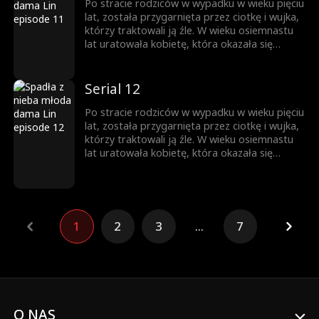
dobroć i wytrwałość.
Po stracie rodziców w wypadku w wieku pięciu
lat, została przygarnięta przez ciotkę i wujka,
którzy traktowali ją źle. W wieku osiemnastu
lat uratowała kobietę, która okazała się
matką miliardera, co doprowadziło do
propozycji adopcji. Aby przetestować jej
charakter, jego trójka dzieci ukryła swoje
Serial 12
tożsamości, ale ostatecznie poruszyła ich jej
dobroć i wytrwałość.
Po stracie rodziców w wypadku w wieku pięciu
lat, została przygarnięta przez ciotkę i wujka,
którzy traktowali ją źle. W wieku osiemnastu
lat uratowała kobietę, która okazała się
matką miliardera, co doprowadziło do
propozycji adopcji. Aby przetestować jej
charakter, jego trójka dzieci ukryła swoje
tożsamości, ale ostatecznie poruszyła ich jej
dobroć i wytrwałość.
1
2
3
...
7
O NAS