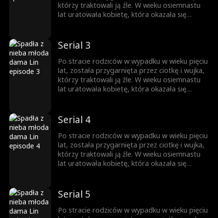
którzy traktowali ją źle. W wieku osiemnastu
lat uratowała kobietę, która okazała się
matką miliardera, co doprowadziło do
propozycji adopcji. Aby przetestować jej
charakter, jego trójka dzieci ukryła swoje
Serial 3
tożsamości, ale ostatecznie poruszyła ich jej
dobroć i wytrwałość.
Po stracie rodziców w wypadku w wieku pięciu
lat, została przygarnięta przez ciotkę i wujka,
którzy traktowali ją źle. W wieku osiemnastu
lat uratowała kobietę, która okazała się
matką miliardera, co doprowadziło do
propozycji adopcji. Aby przetestować jej
charakter, jego trójka dzieci ukryła swoje
Serial 4
tożsamości, ale ostatecznie poruszyła ich jej
dobroć i wytrwałość.
Po stracie rodziców w wypadku w wieku pięciu
lat, została przygarnięta przez ciotkę i wujka,
którzy traktowali ją źle. W wieku osiemnastu
lat uratowała kobietę, która okazała się
matką miliardera, co doprowadziło do
propozycji adopcji. Aby przetestować jej
charakter, jego trójka dzieci ukryła swoje
Serial 5
tożsamości, ale ostatecznie poruszyła ich jej
dobroć i wytrwałość.
Po stracie rodziców w wypadku w wieku pięciu