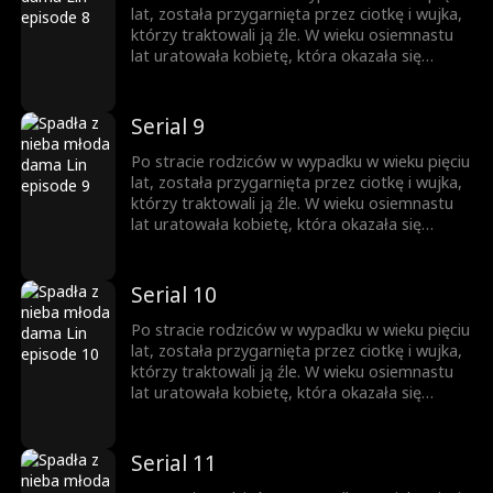
lat, została przygarnięta przez ciotkę i wujka,
którzy traktowali ją źle. W wieku osiemnastu
lat uratowała kobietę, która okazała się
matką miliardera, co doprowadziło do
propozycji adopcji. Aby przetestować jej
charakter, jego trójka dzieci ukryła swoje
Serial 9
tożsamości, ale ostatecznie poruszyła ich jej
dobroć i wytrwałość.
Po stracie rodziców w wypadku w wieku pięciu
lat, została przygarnięta przez ciotkę i wujka,
którzy traktowali ją źle. W wieku osiemnastu
lat uratowała kobietę, która okazała się
matką miliardera, co doprowadziło do
propozycji adopcji. Aby przetestować jej
charakter, jego trójka dzieci ukryła swoje
Serial 10
tożsamości, ale ostatecznie poruszyła ich jej
dobroć i wytrwałość.
Po stracie rodziców w wypadku w wieku pięciu
lat, została przygarnięta przez ciotkę i wujka,
którzy traktowali ją źle. W wieku osiemnastu
lat uratowała kobietę, która okazała się
matką miliardera, co doprowadziło do
propozycji adopcji. Aby przetestować jej
charakter, jego trójka dzieci ukryła swoje
Serial 11
tożsamości, ale ostatecznie poruszyła ich jej