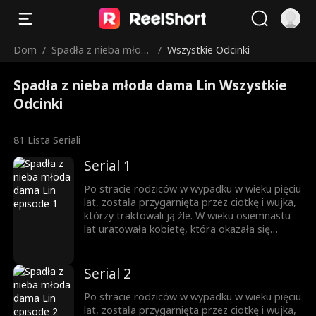
Dom
/
Spadła z nieba młod
/
Wszystkie Odcinki
a dama Lin
Spadła z nieba młoda dama Lin Wszystkie
Odcinki
81
Lista Seriali
Serial 1
Po stracie rodziców w wypadku w wieku pięciu
lat, została przygarnięta przez ciotkę i wujka,
którzy traktowali ją źle. W wieku osiemnastu
lat uratowała kobietę, która okazała się
matką miliardera, co doprowadziło do
propozycji adopcji. Aby przetestować jej
charakter, jego trójka dzieci ukryła swoje
Serial 2
tożsamości, ale ostatecznie poruszyła ich jej
dobroć i wytrwałość.
Po stracie rodziców w wypadku w wieku pięciu
lat, została przygarnięta przez ciotkę i wujka,