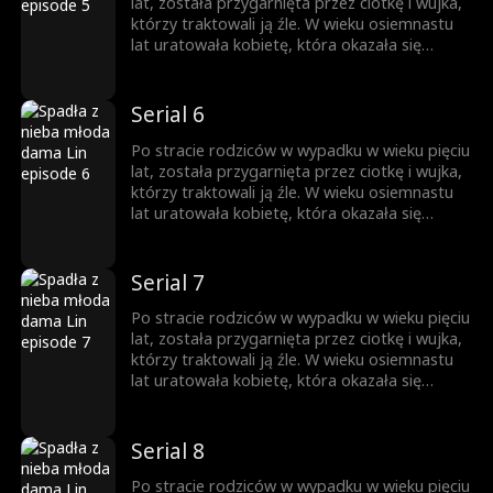
lat, została przygarnięta przez ciotkę i wujka,
którzy traktowali ją źle. W wieku osiemnastu
lat uratowała kobietę, która okazała się
matką miliardera, co doprowadziło do
propozycji adopcji. Aby przetestować jej
charakter, jego trójka dzieci ukryła swoje
Serial 6
tożsamości, ale ostatecznie poruszyła ich jej
dobroć i wytrwałość.
Po stracie rodziców w wypadku w wieku pięciu
lat, została przygarnięta przez ciotkę i wujka,
którzy traktowali ją źle. W wieku osiemnastu
lat uratowała kobietę, która okazała się
matką miliardera, co doprowadziło do
propozycji adopcji. Aby przetestować jej
charakter, jego trójka dzieci ukryła swoje
Serial 7
tożsamości, ale ostatecznie poruszyła ich jej
dobroć i wytrwałość.
Po stracie rodziców w wypadku w wieku pięciu
lat, została przygarnięta przez ciotkę i wujka,
którzy traktowali ją źle. W wieku osiemnastu
lat uratowała kobietę, która okazała się
matką miliardera, co doprowadziło do
propozycji adopcji. Aby przetestować jej
charakter, jego trójka dzieci ukryła swoje
Serial 8
tożsamości, ale ostatecznie poruszyła ich jej
dobroć i wytrwałość.
Po stracie rodziców w wypadku w wieku pięciu