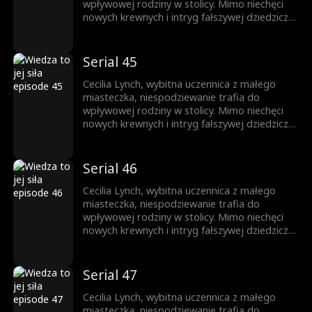
wpływowej rodziny w stolicy. Mimo niechęci
nowych krewnych i intryg fałszywej dziedziczki,
nie daje za wygraną. Całą uwagę skupia na
nauce, wykorzystując każdą szansę na rozwój.
Jej upór otwiera drzwi na prestiżowy
Serial 45
uniwersytet, zapewniając przyszłość
zbudowaną na własnych sukcesach.
Cecilia Lynch, wybitna uczennica z małego
miasteczka, niespodziewanie trafia do
wpływowej rodziny w stolicy. Mimo niechęci
nowych krewnych i intryg fałszywej dziedziczki,
nie daje za wygraną. Całą uwagę skupia na
nauce, wykorzystując każdą szansę na rozwój.
Jej upór otwiera drzwi na prestiżowy
Serial 46
uniwersytet, zapewniając przyszłość
zbudowaną na własnych sukcesach.
Cecilia Lynch, wybitna uczennica z małego
miasteczka, niespodziewanie trafia do
wpływowej rodziny w stolicy. Mimo niechęci
nowych krewnych i intryg fałszywej dziedziczki,
nie daje za wygraną. Całą uwagę skupia na
nauce, wykorzystując każdą szansę na rozwój.
Jej upór otwiera drzwi na prestiżowy
Serial 47
uniwersytet, zapewniając przyszłość
zbudowaną na własnych sukcesach.
Cecilia Lynch, wybitna uczennica z małego
miasteczka, niespodziewanie trafia do