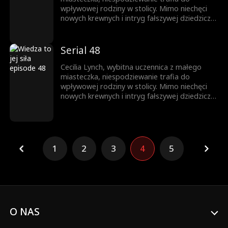
wpływowej rodziny w stolicy. Mimo niechęci
nowych krewnych i intryg fałszywej dziedziczki,
nie daje za wygraną. Całą uwagę skupia na
nauce, wykorzystując każdą szansę na rozwój.
Jej upór otwiera drzwi na prestiżowy
Serial 48
uniwersytet, zapewniając przyszłość
zbudowaną na własnych sukcesach.
Cecilia Lynch, wybitna uczennica z małego
miasteczka, niespodziewanie trafia do
wpływowej rodziny w stolicy. Mimo niechęci
nowych krewnych i intryg fałszywej dziedziczki,
nie daje za wygraną. Całą uwagę skupia na
nauce, wykorzystując każdą szansę na rozwój.
Jej upór otwiera drzwi na prestiżowy
uniwersytet, zapewniając przyszłość
zbudowaną na własnych sukcesach.
1
2
3
4
5
O NAS