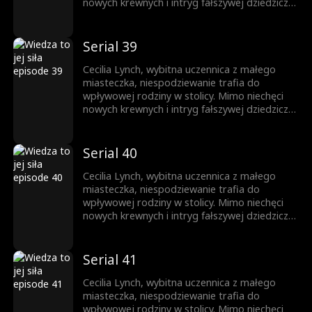
nowych krewnych i intryg fałszywej dziedziczki,
nie daje za wygraną. Całą uwagę skupia na
nauce, wykorzystując każdą szansę na rozwój.
Jej upór otwiera drzwi na prestiżowy
Serial 39
uniwersytet, zapewniając przyszłość
zbudowaną na własnych sukcesach.
Cecilia Lynch, wybitna uczennica z małego
miasteczka, niespodziewanie trafia do
wpływowej rodziny w stolicy. Mimo niechęci
nowych krewnych i intryg fałszywej dziedziczki,
nie daje za wygraną. Całą uwagę skupia na
nauce, wykorzystując każdą szansę na rozwój.
Jej upór otwiera drzwi na prestiżowy
Serial 40
uniwersytet, zapewniając przyszłość
zbudowaną na własnych sukcesach.
Cecilia Lynch, wybitna uczennica z małego
miasteczka, niespodziewanie trafia do
wpływowej rodziny w stolicy. Mimo niechęci
nowych krewnych i intryg fałszywej dziedziczki,
nie daje za wygraną. Całą uwagę skupia na
nauce, wykorzystując każdą szansę na rozwój.
Jej upór otwiera drzwi na prestiżowy
Serial 41
uniwersytet, zapewniając przyszłość
zbudowaną na własnych sukcesach.
Cecilia Lynch, wybitna uczennica z małego
miasteczka, niespodziewanie trafia do
wpływowej rodziny w stolicy. Mimo niechęci