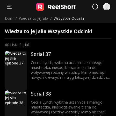
Dom
/
Wiedza to jej siła
/
Wszystkie Odcinki
Wiedza to jej siła Wszystkie Odcinki
60
Lista Seriali
Serial 37
Cecilia Lynch, wybitna uczennica z małego
miasteczka, niespodziewanie trafia do
wpływowej rodziny w stolicy. Mimo niechęci
nowych krewnych i intryg fałszywej dziedziczki,
nie daje za wygraną. Całą uwagę skupia na
nauce, wykorzystując każdą szansę na rozwój.
Jej upór otwiera drzwi na prestiżowy
Serial 38
uniwersytet, zapewniając przyszłość
zbudowaną na własnych sukcesach.
Cecilia Lynch, wybitna uczennica z małego
miasteczka, niespodziewanie trafia do
wpływowej rodziny w stolicy. Mimo niechęci