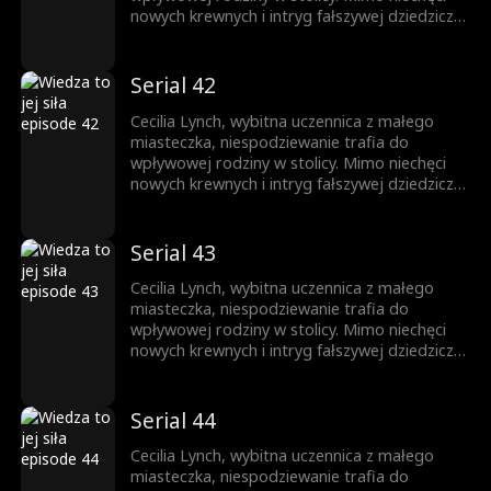
nowych krewnych i intryg fałszywej dziedziczki,
nie daje za wygraną. Całą uwagę skupia na
nauce, wykorzystując każdą szansę na rozwój.
Jej upór otwiera drzwi na prestiżowy
Serial 42
uniwersytet, zapewniając przyszłość
zbudowaną na własnych sukcesach.
Cecilia Lynch, wybitna uczennica z małego
miasteczka, niespodziewanie trafia do
wpływowej rodziny w stolicy. Mimo niechęci
nowych krewnych i intryg fałszywej dziedziczki,
nie daje za wygraną. Całą uwagę skupia na
nauce, wykorzystując każdą szansę na rozwój.
Jej upór otwiera drzwi na prestiżowy
Serial 43
uniwersytet, zapewniając przyszłość
zbudowaną na własnych sukcesach.
Cecilia Lynch, wybitna uczennica z małego
miasteczka, niespodziewanie trafia do
wpływowej rodziny w stolicy. Mimo niechęci
nowych krewnych i intryg fałszywej dziedziczki,
nie daje za wygraną. Całą uwagę skupia na
nauce, wykorzystując każdą szansę na rozwój.
Jej upór otwiera drzwi na prestiżowy
Serial 44
uniwersytet, zapewniając przyszłość
zbudowaną na własnych sukcesach.
Cecilia Lynch, wybitna uczennica z małego
miasteczka, niespodziewanie trafia do