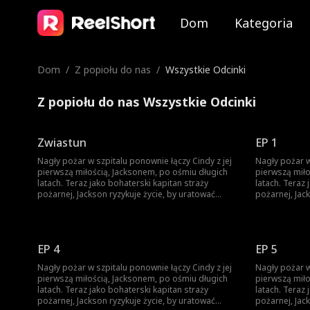
Dom
Kategoria
Dom
/
Z popiołu do nas
/
Wszystkie Odcinki
Z popiołu do nas Wszystkie Odcinki
Zwiastun
EP 1
Nagły pożar w szpitalu ponownie łączy Cindy z jej
Nagły pożar w
pierwszą miłością, Jacksonem, po ośmiu długich
pierwszą miło
latach. Teraz jako bohaterski kapitan straży
latach. Teraz 
pożarnej, Jackson ryzykuje życie, by uratować
pożarnej, Jac
pielęgniarkę uwięzioną w płomieniach—tylko po
pielęgniarkę
to, by odkryć, że to Cindy, kobieta, która złamała
to, by odkryć,
mu serce podczas przerwy na studiach, rzekomo
mu serce pod
go zdradzając. Los zaczyna się odwracać, a dawno
go zdradzając. Los zaczyna się odwracać, a 
EP 4
EP 5
ukryte prawdy powoli wychodzą na jaw. Cindy
ukryte prawdy
nigdy go nie zdradziła—zamiast tego ukryła ciążę,
nigdy go nie 
Nagły pożar w szpitalu ponownie łączy Cindy z jej
Nagły pożar w
by chronić przyszłość Jacksona, samotnie
by chronić pr
pierwszą miłością, Jacksonem, po ośmiu długich
pierwszą miło
wychowując ich syna Noaha. Teraz, stając twarzą w
wychowując ich syna Noa
latach. Teraz jako bohaterski kapitan straży
latach. Teraz 
twarz z dzieckiem, które nie zna swojej prawdziwej
twarz z dziec
pożarnej, Jackson ryzykuje życie, by uratować
pożarnej, Jac
tożsamości, w Jacksonie budzą się ojcowskie
tożsamości, w