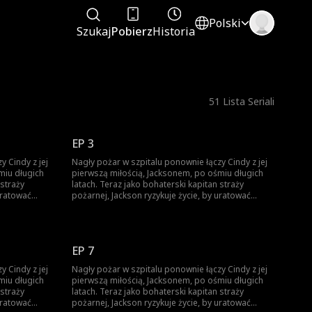
Polski
Szukaj
Pobierz
Historia
51
Lista Seriali
EP 3
y Cindy z jej
Nagły pożar w szpitalu ponownie łączy Cindy z jej
miu długich
pierwszą miłością, Jacksonem, po ośmiu długich
 straży
latach. Teraz jako bohaterski kapitan straży
uratować
pożarnej, Jackson ryzykuje życie, by uratować
ch—tylko po
pielęgniarkę uwięzioną w płomieniach—tylko po
tóra złamała
to, by odkryć, że to Cindy, kobieta, która złamała
ach, rzekomo
mu serce podczas przerwy na studiach, rzekomo
go zdradzając. Los zaczyna się odwracać, a dawno
EP 7
w. Cindy
ukryte prawdy powoli wychodzą na jaw. Cindy
ukryła ciążę,
nigdy go nie zdradziła—zamiast tego ukryła ciążę,
y Cindy z jej
Nagły pożar w szpitalu ponownie łączy Cindy z jej
otnie
by chronić przyszłość Jacksona, samotnie
miu długich
pierwszą miłością, Jacksonem, po ośmiu długich
wychowując ich syna Noaha. Teraz, stając twarzą w
 straży
latach. Teraz jako bohaterski kapitan straży
jej prawdziwej
twarz z dzieckiem, które nie zna swojej prawdziwej
uratować
pożarnej, Jackson ryzykuje życie, by uratować
jcowskie
tożsamości, w Jacksonie budzą się ojcowskie