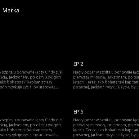
Marka
EP 2
 szpitalu ponownie łączy Cindy z jej
Nagły pożar w szpitalu ponownie łącz
ścią, Jacksonem, po ośmiu długich
pierwszą miłością, Jacksonem, po oś
jako bohaterski kapitan straży
latach. Teraz jako bohaterski kapitan
kson ryzykuje życie, by uratować
pożarnej, Jackson ryzykuje życie, by 
 uwięzioną w płomieniach—tylko po
pielęgniarkę uwięzioną w płomienia
 że to Cindy, kobieta, która złamała
to, by odkryć, że to Cindy, kobieta, k
czas przerwy na studiach, rzekomo
mu serce podczas przerwy na studi
dawno
go zdradzając. Los zaczyna się odwracać, a dawno
EP 6
 powoli wychodzą na jaw. Cindy
ukryte prawdy powoli wychodzą na ja
zdradziła—zamiast tego ukryła ciążę,
nigdy go nie zdradziła—zamiast tego 
 szpitalu ponownie łączy Cindy z jej
Nagły pożar w szpitalu ponownie łącz
zyszłość Jacksona, samotnie
by chronić przyszłość Jacksona, sam
ścią, Jacksonem, po ośmiu długich
pierwszą miłością, Jacksonem, po oś
ha. Teraz, stając twarzą w
wychowując ich syna Noaha. Teraz, stając twarzą w
jako bohaterski kapitan straży
latach. Teraz jako bohaterski kapitan
kiem, które nie zna swojej prawdziwej
twarz z dzieckiem, które nie zna swo
kson ryzykuje życie, by uratować
pożarnej, Jackson ryzykuje życie, by 
 Jacksonie budzą się ojcowskie
tożsamości, w Jacksonie budzą się o