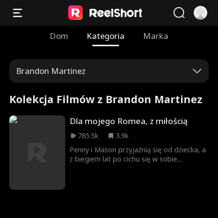
Dom
Kategoria
Marka
Brandon Martinez
Kolekcja Filmów z Brandon Martinez
Dla mojego Romea, z miłością
785.5k
3.9k
Penny i Mason przyjaźnią się od dziecka, a
z biegiem lat po cichu się w sobie
zakochali. Gdy po pierwszej wspólnej nocy
Penny dowiaduje się, że ma raka,
podejmuje dramatyczną decyzję.
Postanawia odepchnąć ukochanego, by
uchronić go przed bólem po jej stracie.