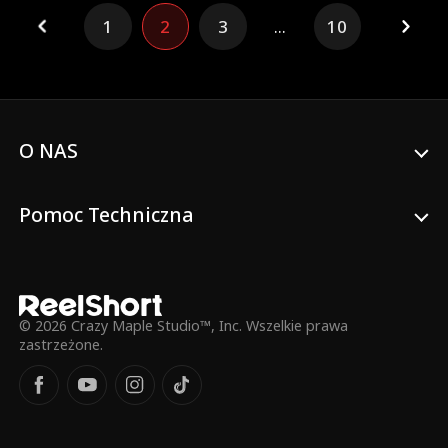
niewidocznym dla paparazzich i
1
2
3
...
10
ignorowanym przez własną rodzinę. Kiedy
na horyzoncie pojawia się dawna, wielka
miłość jego żony, Daniel trafia do
prawdziwego piekła. Uświadamia sobie, że
musi zrobić coś niewyobrażalnego dla
opinii publicznej – rozwieść się z ulubienicą
Ameryki! Zanim słynna żona zrozumie, co
O NAS
straciła, może być już za późno, by
odzyskać jedynego mężczyznę, który
naprawdę się dla niej poświęcił.
Pomoc Techniczna
© 2026 Crazy Maple Studio™, Inc. Wszelkie prawa
zastrzeżone.