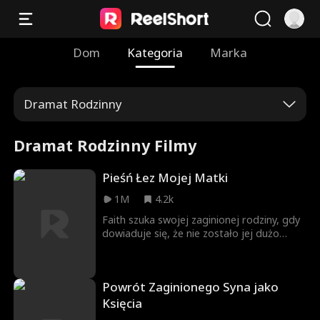
Dom
Kategoria
Marka
Dramat Rodzinny
Dramat Rodzinny Filmy
Pieśń Łez Mojej Matki
1M
4.2k
Faith szuka swojej zaginionej rodziny, gdy
dowiaduje się, że nie zostało jej dużo
czasu. Okazuje się jednak, że to ludzie,
których najbardziej nienawidzi!
Powrót Zaginionego Syna jako
Księcia