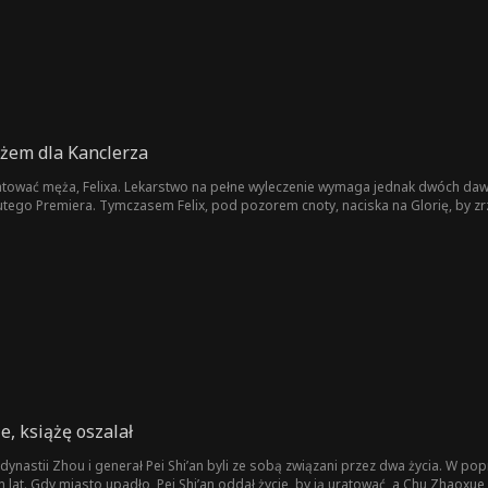
żem dla Kanclerza
uratować męża, Felixa. Lekarstwo na pełne wyleczenie wymaga jednak dwóch dawek
ego Premiera. Tymczasem Felix, pod pozorem cnoty, naciska na Glorię, by zrzek
ręku, odda go mężowi, czy po prostu się z nim rozwiedzie?
e, książę oszalał
ynastii Zhou i generał Pei Shi’an byli ze sobą związani przez dwa życia. W popr
m lat. Gdy miasto upadło, Pei Shi’an oddał życie, by ją uratować, a Chu Zhaoxue 