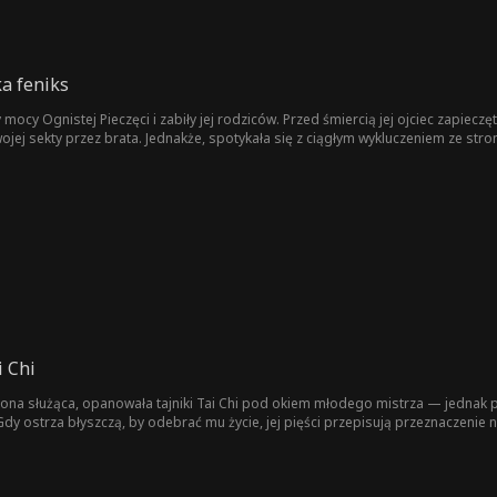
a feniks
mocy Ognistej Pieczęci i zabiły jej rodziców. Przed śmiercią jej ojciec zapieczę
ej sekty przez brata. Jednakże, spotykała się z ciągłym wykluczeniem ze strony
ej bezpieczeństwo. Lata później zdrajca poprowadził trzy sekty do ataku na jej
enia, a jej brat prawie zginął, nie mogła już tego znieść i uwolniła moc Ognistej
i Chi
na służąca, opanowała tajniki Tai Chi pod okiem młodego mistrza — jednak prawa
dy ostrza błyszczą, by odebrać mu życie, jej pięści przepisują przeznaczenie n