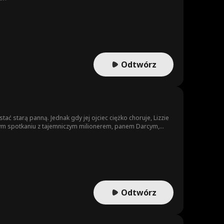
Odtwórz
ać starą panną. Jednak gdy jej ojciec ciężko choruje, Lizzie
wym spotkaniu z tajemniczym milionerem, panem Darcym,
aloną miłość.
Odtwórz