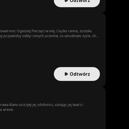
Odtwórz
tował moc Ognistej Pieczęci w niej. Ciężko ranna, została
 przywódcy sekty i innych uczniów, co utrudniało życie, choć
 sektę, chcąc przejąć Ognistą Pieczęć i zdobyć władzę. Gdy
 Pieczęci, odwracając losy bitwy i ratując wszystkich!
Odtwórz
 klanu uciszyły jej zdolności, uznając jej twarz i
a arenie.