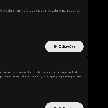
 przebraniem trafia do akademii, by zebrać na niego haki.
Odtwórz
zeblu jako służąca w domu właściciela ziemskiego. Jednak
miejsca, gdzie kiedyś doznała krzywdy, spotyka prawego pana
ą przeciwko tyranom w opowieści o sprawiedliwości i