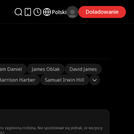
Doładowanie
Polski
am Daniel
James Oblak
David James
Harrison Harber
Samuel Irwin Hill
no zaginioną rodziną. Nie spodziewał się jednak, że wszyscy
ch?