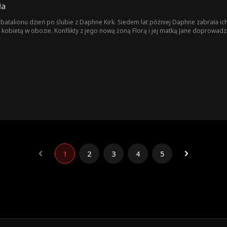
ła
atalionu dzień po ślubie z Daphne Kirk. Siedem lat później Daphne zabrała 
nną kobietą w obozie. Konflikty z jego nową żoną Florą i jej matką Jane doprow
pomocą ojca, Marszałka Simona Kirka. Gordon zabił Jane, aby zdobyć przychylno
1
2
3
4
5