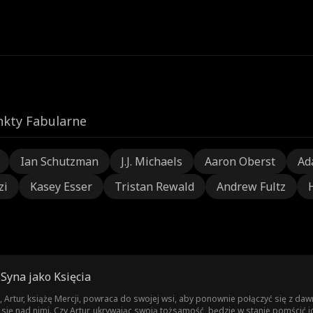
nkty Fabularne
Ian Schutzman
J.J. Michaels
Aaron Oberst
Ad
zi
Kasey Esser
Tristan Rewald
Andrew Fultz
Syna jako Księcia
Artur, książę Mercji, powraca do swojej wsi, aby ponownie połączyć się z daw
się nad nimi. Czy Artur, ukrywając swoją tożsamość, będzie w stanie pomścić i