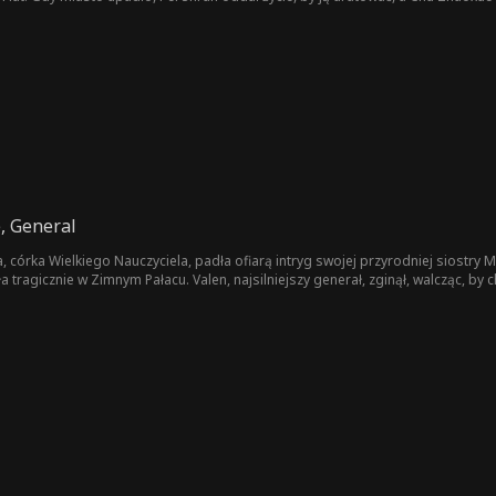
, lecz dla jej siostry - księżniczki Shuang’er. Chu Zhaoxue odrodziła się w dniu, 
 nie będzie błagać!
, General
córka Wielkiego Nauczyciela, padła ofiarą intryg swojej przyrodniej siostry Ma
 tragicznie w Zimnym Pałacu. Valen, najsilniejszy generał, zginął, walcząc, by ch
ym razem nie zamierzała być zaślepioną miłością głupią. Chciała tylko zemsty 
że powrócił z pamięcią o ich poprzednim życiu...