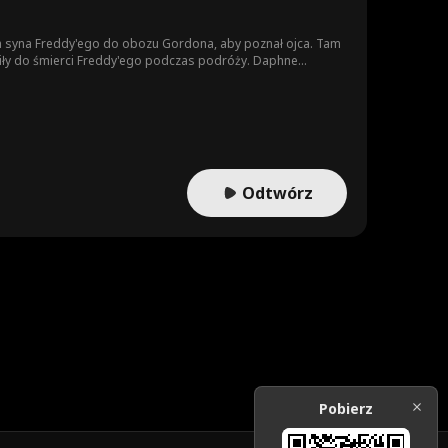
ich syna Freddy'ego do obozu Gordona, aby poznał ojca. Tam
adziły do śmierci Freddy'ego podczas podróży. Daphne
ść potężnego teścia, ale zginął z rąk Flory, która następnie
Odtwórz
Pobierz