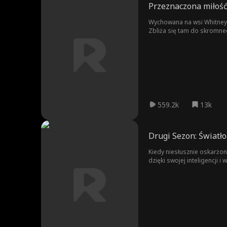
Przeznaczona miłoś
Wychowana na wsi Whitney w
Zbliża się tam do skromneg
559.2k
13k
Drugi Sezon: Światł
Kiedy niesłusznie oskarżon
dzięki swojej inteligencji
posiadłości i razem wyrus
intrydze.