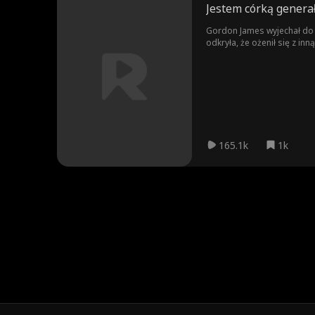
Jestem córką genera
Gordon James wyjechał do b
odkryła, że ożenił się z i
przysięgła pomścić syna z 
popełniła samobójstwo.
165.1k
1k