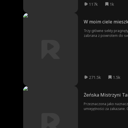
117k
1k
W moim ciele mieszk
Trzy główne sekty pragnęły 
zabrana z powrotem do swoj
ochrona brata zapewniała j
sekta była na skraju zniszcz
271.5k
1.5k
Żeńska Mistrzyni Ta
Przeznaczona jako naznaczo
umiejętności za zakazane. G