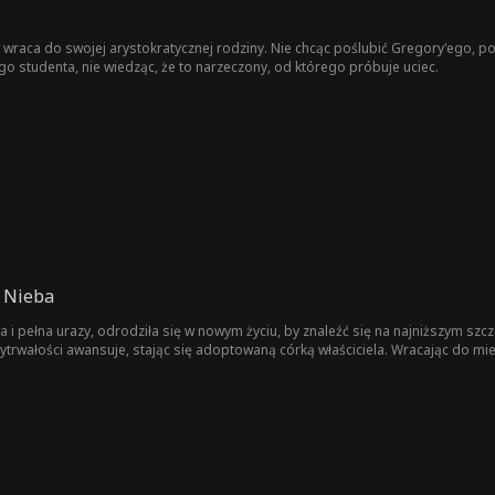
ć
raca do swojej arystokratycznej rodziny. Nie chcąc poślubić Gregory'ego, pod
o studenta, nie wiedząc, że to narzeczony, od którego próbuje uciec.
o Nieba
a i pełna urazy, odrodziła się w nowym życiu, by znaleźć się na najniższym szc
 i wytrwałości awansuje, stając się adoptowaną córką właściciela. Wracając do 
zają w zakazaną podróż pełną tajemnic w nowym domu. Odkryją korupcję i stan