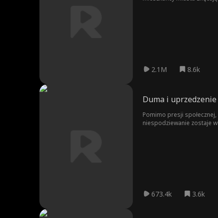
2.1M
8.6k
Duma i uprzedzenie
Pomimo presji społecznej, b
niespodziewanie zostaje w
Lizzie musi wybrać między
673.4k
3.6k