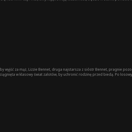
y wyjść za mąż, Lizzie Bennet, druga najstarsza z sióstr Bennet, pragnie pozost
ciągnięta w klasowy świat zalotów, by uchronić rodzinę przed biedą. Po loso
 zaprzeczeniem swoim uczuciom dla dobra rodziny a pozwoleniem sobie na sz