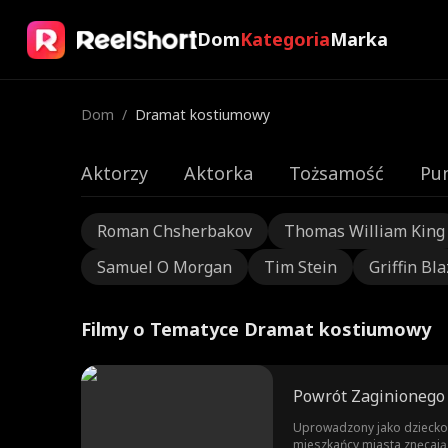
Dom
Kategoria
Marka
Dom
/
Dramat kostiumowy
Aktorzy
Aktorka
Tożsamość
Pu
Roman Chsherbakov
Thomas William King
Samuel O Morgan
Tim Stein
Griffin Bla
Filmy o Tematyce Dramat kostiumowy
Powrót Zaginionego 
Uprowadzony jako dziecko, 
mieszkańcy miasta znęcają 