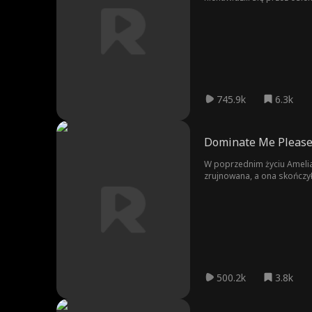
poświęcił życie nie dla niej
oczy i postanowiła - więcej
745.9k
6.3k
Dominate Me Please
W poprzednim życiu Amelia, 
zrujnowana, a ona skończyła
wysłana do łóżka Valena. T
Nie wiedziała, że Valen tak
500.2k
3.8k