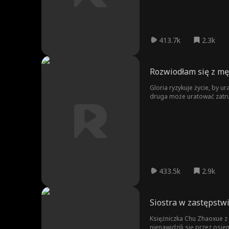
413.7k
2.3k
Rozwiodłam się z mę
Gloria ryzykuje życie, by 
druga może uratować zatrut
Kingsfall. Czy mając lek w 
433.5k
2.9k
Siostra w zastępstwi
Księżniczka Chu Zhaoxue z d
nienawidzili się przez osie