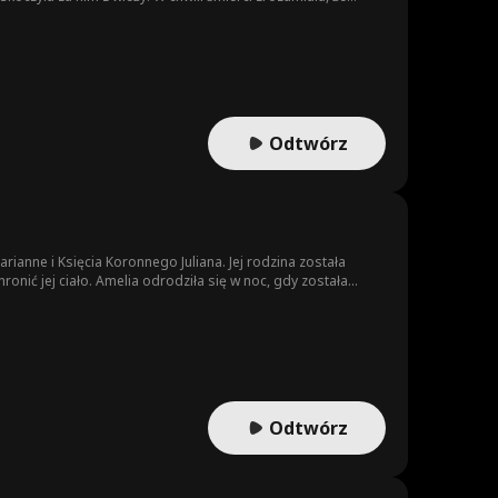
gdy błagała cesarza o małżeństwo z Pei Shi’an. Przejrzała na
Odtwórz
rianne i Księcia Koronnego Juliana. Jej rodzina została
ronić jej ciało. Amelia odrodziła się w noc, gdy została
i ochrony swojej rodziny. Zaproponowała Valenowi sojusz.
Odtwórz