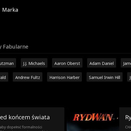
Marka
y Fabularne
hutzman
J.J. Michaels
Aaron Oberst
Adam Daniel
Jam
ald
Andrew Fultz
Harrison Harber
Samuel Irwin Hill
zed końcem świata
R
aby dopełnić formalności
CHA