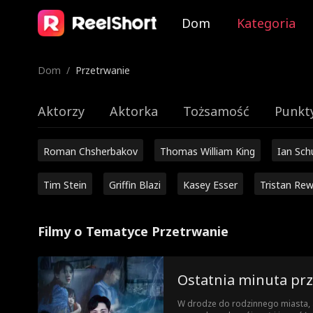
Dom
Kategoria
Dom
/
Przetrwanie
Aktorzy
Aktorka
Tożsamość
Punkt
Roman Chsherbakov
Thomas William King
Ian Sc
Tim Stein
Griffin Blazi
Kasey Esser
Tristan Rew
Filmy o Tematyce Przetrwanie
Ostatnia minuta pr
W drodze do rodzinnego miasta, 