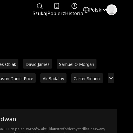
Polski
Szukaj
Pobierz
Historia
es Oblak
David James
Samuel O Morgan
Justin Daniel Price
Ali Badalov
Carter Sirianni
ydwan
RIOT to pełen zwrotów akcji klaustrofobiczny thriller, nazwany