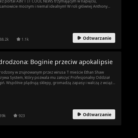
ez portal AIN'T IT COOL NEWS trzymającym w napięciu,
samowicie mocnym i niemal idealnym! W roli głównej Anthony
tgomery (STAR TREK: ENTERPRISE).
Odtwarzanie
88.2k
1.1k
drodzona: Boginie przeciw apokalipsie
odzony w zrujnowanym przez wirusa T mieście Ethan Shaw
rywa System, który pozwala mu założyć Profesjonalny Oddział
iń. Wspólnie plądrują sklepy, gromadzą zapasy i walczą z wciąż
luującymi nieumarłymi.
Odtwarzanie
39k
923