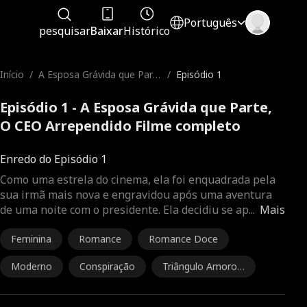
Português
pesquisar
Baixar
Histórico
Início
/
A Esposa Grávida que Part
/
Episódio 1
e, O CEO Arrependido
Episódio 1 - A Esposa Grávida que Parte,
O CEO Arrependido Filme completo
Enredo do Episódio 1
Como uma estrela do cinema, ela foi enquadrada pela
sua irmã mais nova e engravidou após uma aventura
de uma noite com o presidente. Ela decidiu se ap
...
Mais
Feminina
Romance
Romance Doce
Moderno
Conspiração
Triângulo Amoros
o