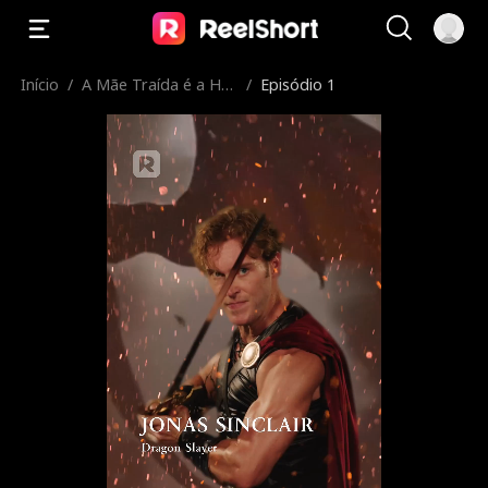
Início
/
A Mãe Traída é a Her
/
Episódio 1
deira Divina