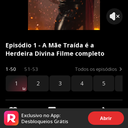
Episódio 1 - A Mãe Traída é a
Herdeira Divina Filme completo
1-50
51-53
Todos os episódios
1
2
3
4
5
6
Exclusivo no App:
Abrir
Desbloqueios Grátis
3.3k
7.1k
Compartilhar