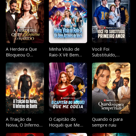
A Herdeira Que
Minha Visão de
Você Foi
Bloqueou O
Raio-X Vê Bem
Substituído,
Marido
Através de Você
Primeiro Amor
A Traição da
O Capitão do
Quando o para
Noiva, O Inferno
Hoquéi que Me
sempre ruiu
de Dante
Odeia