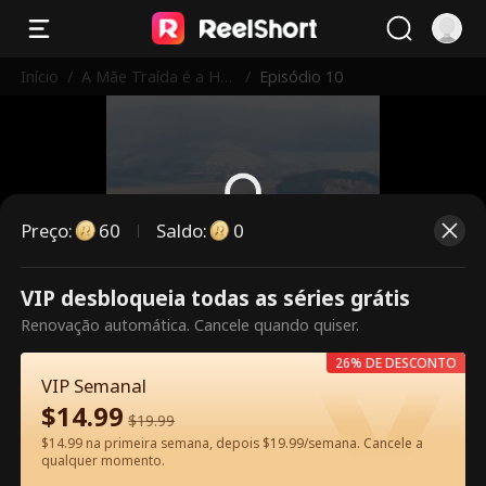
Início
/
A Mãe Traída é a Her
/
Episódio 10
deira Divina
Preço
:
60
Saldo
:
0
Este episódio é pago. Desbloqueie
VIP desbloqueia todas as séries grátis
para assistir.
Renovação automática. Cancele quando quiser.
26% DE DESCONTO
VIP Semanal
60
Desbloquear agora
$
14.99
$
19.99
$14.99 na primeira semana, depois $19.99/semana. Cancele a
qualquer momento.
Assista Grátis no App