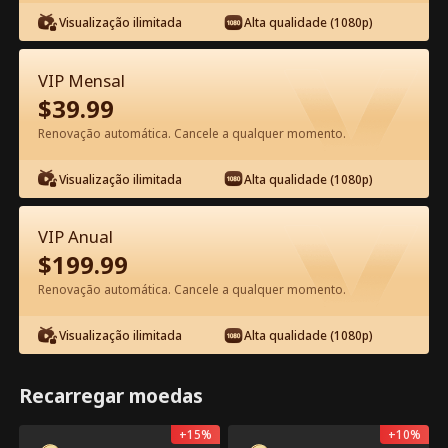
Visualização ilimitada
Alta qualidade (1080p)
VIP Mensal
$
39.99
Renovação automática. Cancele a qualquer momento.
Episódio 10 - A Mãe Traída é a
Herdeira Divina Filme completo
Visualização ilimitada
Alta qualidade (1080p)
1-50
51-53
Todos os episódios
VIP Anual
$
199.99
10
11
12
13
14
1
Renovação automática. Cancele a qualquer momento.
Visualização ilimitada
Alta qualidade (1080p)
Recarregar moedas
Exclusivo no App:
2.1k
7.1k
Compartilhar
Abrir
Desbloqueios Grátis
+
15
%
+
10
%