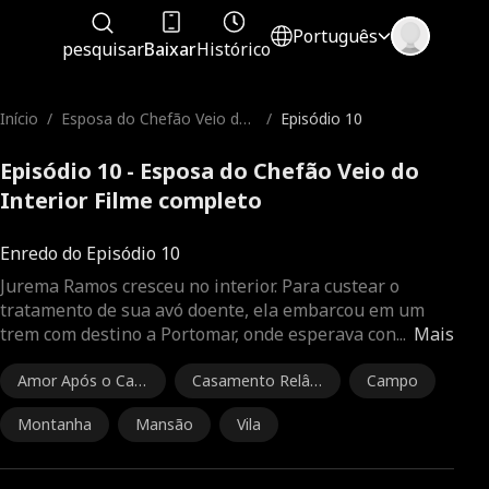
Português
pesquisar
Baixar
Histórico
Início
/
Esposa do Chefão Veio do
/
Episódio 10
Interior
Episódio 10 - Esposa do Chefão Veio do
Interior Filme completo
Enredo do Episódio 10
Jurema Ramos cresceu no interior. Para custear o
tratamento de sua avó doente, ela embarcou em um
trem com destino a Portomar, onde esperava con
...
Mais
Amor Após o Cas
Casamento Relâ
Campo
amento
mpago
Montanha
Mansão
Vila