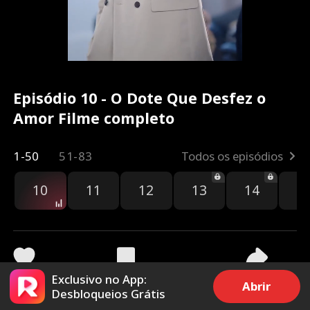
Episódio 10 - O Dote Que Desfez o
Amor Filme completo
1-50
51-83
Todos os episódios
10
11
12
13
14
1
Exclusivo no App:
2k
151.9k
Compartilhar
Abrir
Desbloqueios Grátis