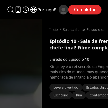
Completar
Português
Início
/
Saia da frente! Eu sou o ch
efe final!
Episódio 10 - Saia da fre
chefe final! Filme compl
Enredo do Episódio 10
Kingsley é o rei secreto da Emp
mais rico do mundo, mas quando 
namorada de infância o abando
Leve e divertido
Estados Unid
Escritório
Rua
Contempor