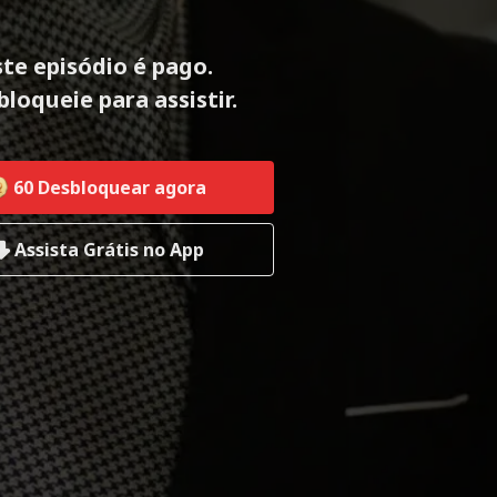
ste episódio é pago.
loqueie para assistir.
60
Desbloquear agora
Assista Grátis no App