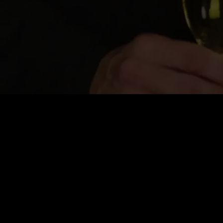
Preço
:
60
Saldo
:
0
VIP desbloqueia todas as séries grátis
Renovação automática. Cancele quando quiser.
26% DE DESCONTO
VIP Semanal
$
14.99
$
19.99
$14.99 na primeira semana, depois $19.99/semana. Cancele a
qualquer momento.