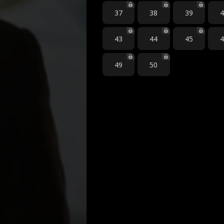
37
38
39
43
44
45
49
50