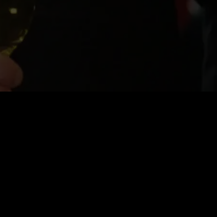
VIP Mensal
$
39.99
Renovação automática. Cancele a qualquer momento.