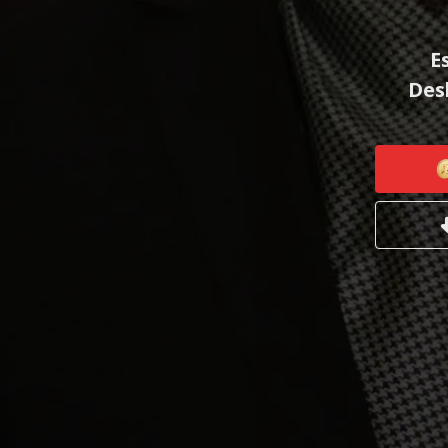
E
Desb