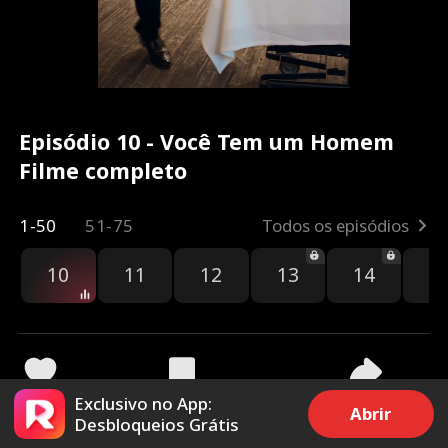
Episódio 10 - Você Tem um Homem
Filme completo
1-50
51-75
Todos os episódios
10
11
12
13
14
1
Exclusivo no App:
5.9k
93.9k
Compartilhar
Abrir
Desbloqueios Grátis