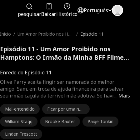
Português
pesquisar
Baixar
Histórico
Início
/
Um Amor Proibido nos Ha
/
Episódio 11
mptons: O Irmão da Minha
BFF
Episódio 11 - Um Amor Proibido nos
Hamptons: O Irmão da Minha BFF Filme
completo
Enredo do Episódio 11
Olive Parry aceita fingir ser namorada do melhor
amigo, Sam, em troca de ajuda financeira para salvar
seu irmão caçula da terrível mãe adotiva. Só havi
...
Mais
Mal-entendido
Ficar por uma noit
e
William Stagg
Brooke Baxter
Paige Tonkin
Linden Trescott