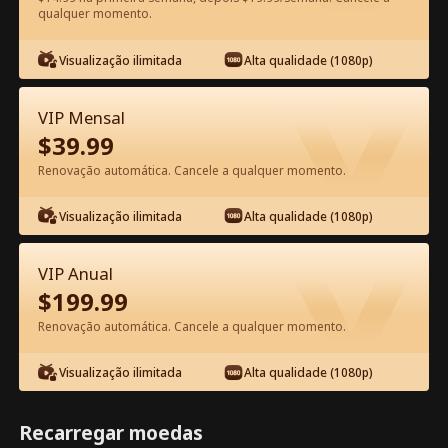
qualquer momento.
Assista Grátis no App
Visualização ilimitada
Alta qualidade (1080p)
VIP Mensal
$
39.99
Renovação automática. Cancele a qualquer momento.
Visualização ilimitada
Alta qualidade (1080p)
Episódio 13 - Senhora, o General
Apercebeu-se do seu Erro! Filme
VIP Anual
completo
$
199.99
1-50
51-99
Todos os episódios
Renovação automática. Cancele a qualquer momento.
13
14
15
16
17
1
Visualização ilimitada
Alta qualidade (1080p)
Recarregar moedas