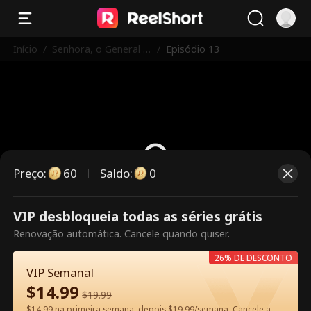
Início
/
Senhora, o General A
/
Episódio 13
percebeu-se do seu
Erro!
Preço
:
60
Saldo
:
0
VIP desbloqueia todas as séries grátis
Este episódio é pago. Desbloqueie
Renovação automática. Cancele quando quiser.
para assistir.
26% DE DESCONTO
VIP Semanal
$
14.99
60
Desbloquear agora
$
19.99
$14.99 na primeira semana, depois $19.99/semana. Cancele a