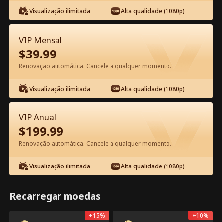
Visualização ilimitada
Alta qualidade (1080p)
VIP Mensal
$
39.99
Renovação automática. Cancele a qualquer momento.
Episódio 13 - Você Mexeu com as
Irmãs Erradas Filme completo
Visualização ilimitada
Alta qualidade (1080p)
1-50
51-61
Todos os episódios
VIP Anual
$
199.99
13
14
15
16
17
1
Renovação automática. Cancele a qualquer momento.
Visualização ilimitada
Alta qualidade (1080p)
Recarregar moedas
Exclusivo no App:
1.7k
12.2k
Compartilhar
Abrir
Desbloqueios Grátis
+
15
%
+
10
%