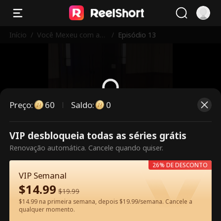
Início
/
Você Mexeu com as I
/
Episódio 13
rmãs Erradas
Preço
:
60
Saldo
:
0
Este episódio é pago. Desbloqueie
VIP desbloqueia todas as séries grátis
para assistir.
Renovação automática. Cancele quando quiser.
26% DE DESCONTO
VIP Semanal
60
Desbloquear agora
$
14.99
$
19.99
$14.99 na primeira semana, depois $19.99/semana. Cancele a
qualquer momento.
Assista Grátis no App