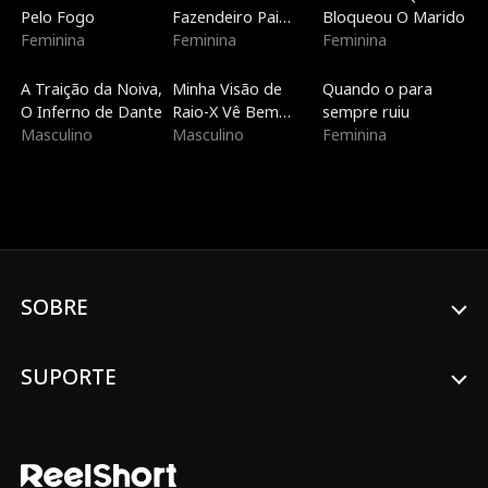
Pelo Fogo
Fazendeiro Pai
Bloqueou O Marido
Feminina
Solteiro
Feminina
Feminina
Dublado
Dublado
Dublado
A Traição da Noiva,
Minha Visão de
Quando o para
O Inferno de Dante
Raio-X Vê Bem
sempre ruiu
Masculino
Através de Você
Masculino
Feminina
SOBRE
SUPORTE