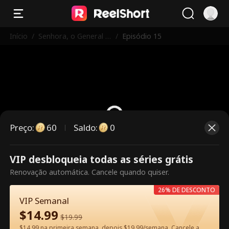
Início
/
Senhora, o General A
/
Episódio 15
percebeu-se do seu
Erro!
Preço
:
60
Saldo
:
0
VIP desbloqueia todas as séries grátis
Este episódio é pago. Desbloqueie
Renovação automática. Cancele quando quiser.
para assistir.
26% DE DESCONTO
VIP Semanal
$
14.99
60
Desbloquear agora
$
19.99
$14.99 na primeira semana, depois $19.99/semana. Cancele a