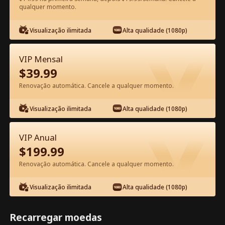
qualquer momento.
Assista Grátis no App
Visualização ilimitada
Alta qualidade (1080p)
VIP Mensal
$
39.99
Renovação automática. Cancele a qualquer momento.
Visualização ilimitada
Alta qualidade (1080p)
Episódio 15 - Senhora, o General
Apercebeu-se do seu Erro! Filme
VIP Anual
completo
$
199.99
1-50
51-99
Todos os episódios
Renovação automática. Cancele a qualquer momento.
15
16
17
18
19
2
Visualização ilimitada
Alta qualidade (1080p)
Recarregar moedas