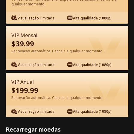
qualquer momento.
Assista Grátis no App
Visualização ilimitada
Alta qualidade (1080p)
VIP Mensal
$
39.99
Renovação automática. Cancele a qualquer momento.
Visualização ilimitada
Alta qualidade (1080p)
Episódio 17 - Senhora, o General
VIP Anual
Apercebeu-se do seu Erro! Filme
$
199.99
completo
Renovação automática. Cancele a qualquer momento.
1-50
51-99
Todos os episódios
Visualização ilimitada
Alta qualidade (1080p)
17
18
19
20
21
2
Recarregar moedas