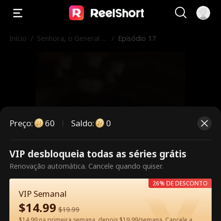
Início
/
Senhora, o General A
/
Episódio 17
percebeu-se do seu
Erro!
Preço
:
60
Saldo
:
0
VIP desbloqueia todas as séries grátis
Este episódio é pago. Desbloqueie
Renovação automática. Cancele quando quiser.
para assistir.
26% DE DESCONTO
VIP Semanal
$
14.99
$
19.99
60
Desbloquear agora
$14.99 na primeira semana, depois $19.99/semana. Cancele a