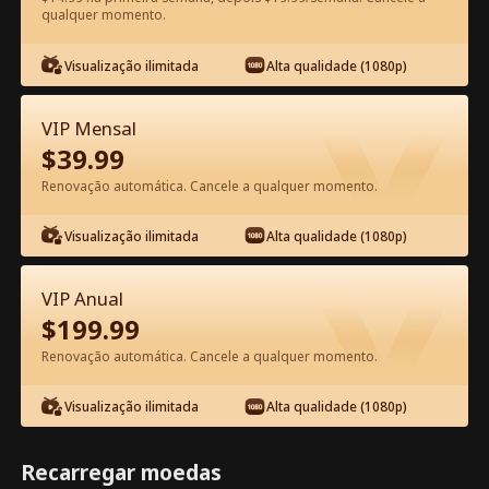
qualquer momento.
Assista Grátis no App
Visualização ilimitada
Alta qualidade (1080p)
VIP Mensal
$
39.99
Renovação automática. Cancele a qualquer momento.
Visualização ilimitada
Alta qualidade (1080p)
Episódio 17 - Um Amor Proibido nos
Hamptons: O Irmão da Minha BFF
VIP Anual
Filme completo
$
199.99
0-49
50-60
Todos os episódios
Renovação automática. Cancele a qualquer momento.
17
18
19
20
21
2
Visualização ilimitada
Alta qualidade (1080p)
Recarregar moedas