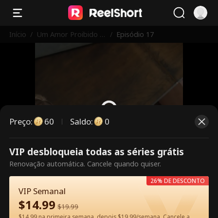
Início
/
Um Amor Proibido n
/
Episódio 17
os Hamptons: O Irm
ão da Minha BFF
Preço
:
60
Saldo
:
0
VIP desbloqueia todas as séries grátis
Este episódio é pago. Desbloqueie
Renovação automática. Cancele quando quiser.
para assistir.
26% DE DESCONTO
VIP Semanal
$
14.99
60
Desbloquear agora
$
19.99
$14.99 na primeira semana, depois $19.99/semana. Cancele a