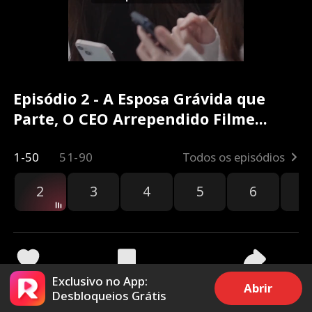
Episódio 2 - A Esposa Grávida que
Parte, O CEO Arrependido Filme
completo
1-50
51-90
Todos os episódios
2
3
4
5
6
7
Exclusivo no App:
2.5k
24.5k
Compartilhar
Abrir
Desbloqueios Grátis