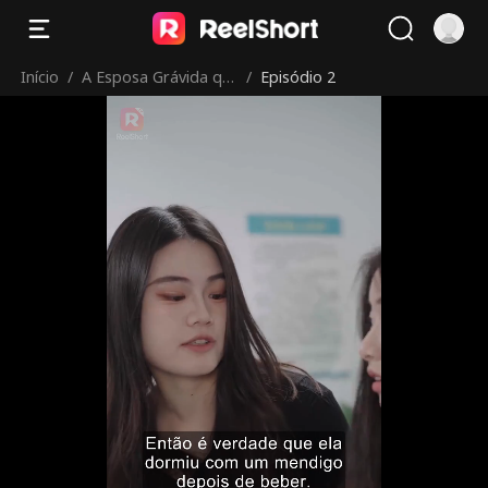
Início
/
A Esposa Grávida qu
/
Episódio 2
e Parte, O CEO Arrep
endido