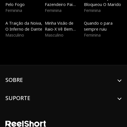
Pelo Fogo
Fazendeiro Pai
Bloqueou O Marido
Feminina
Solteiro
Feminina
Feminina
Dublado
Dublado
Dublado
A Traição da Noiva,
Minha Visão de
Quando o para
O Inferno de Dante
Raio-X Vê Bem
sempre ruiu
Masculino
Através de Você
Masculino
Feminina
SOBRE
SUPORTE