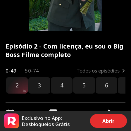
Episódio 2 - Com licença, eu sou o Big
Boss Filme completo
0-49
50-74
Todos os episódios
2
3
4
5
6
7
Exclusivo no App:
Abrir
Desbloqueios Grátis
3.7k
344.2k
Compartilhar