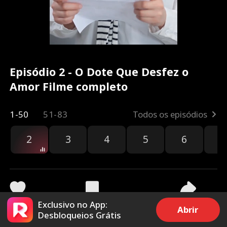
Episódio 2 - O Dote Que Desfez o
Amor Filme completo
1-50
51-83
Todos os episódios
2
3
4
5
6
7
Exclusivo no App:
4.3k
151.9k
Compartilhar
Abrir
Desbloqueios Grátis