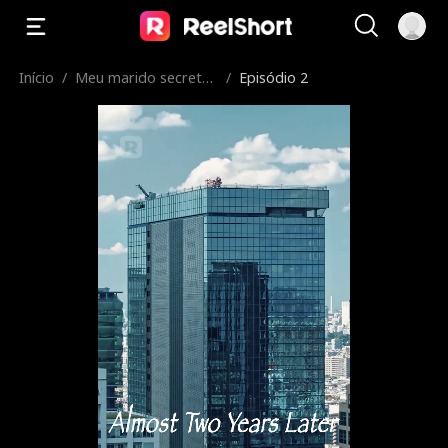
Início
/
Meu marido secreto
/
Episódio 2
é meu chefe