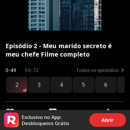
Episódio 2 - Meu marido secreto é
meu chefe Filme completo
0-49
50-72
Todos os episódios
2
3
4
5
6
7
Exclusivo no App:
Abrir
Desbloqueios Grátis
5.9k
172.8k
Compartilhar