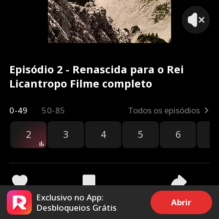
Episódio 2 - Renascida para o Rei
Licantropo Filme completo
0-49
50-85
Todos os episódios
2
3
4
5
6
7
Exclusivo no App:
1.8k
30.7k
Compartilhar
Abrir
Desbloqueios Grátis