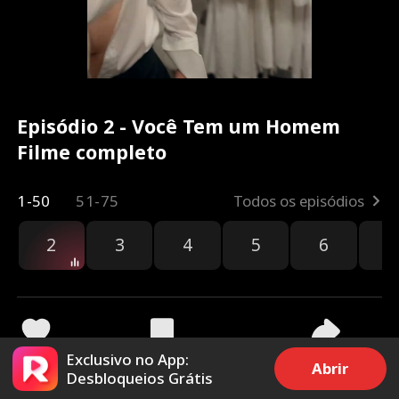
Episódio 2 - Você Tem um Homem
Filme completo
1-50
51-75
Todos os episódios
2
3
4
5
6
7
Exclusivo no App:
7.4k
93.9k
Compartilhar
Abrir
Desbloqueios Grátis