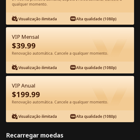
qualquer momento.
Assista Grátis no App
Visualização ilimitada
Alta qualidade (1080p)
VIP Mensal
$
39.99
Renovação automática. Cancele a qualquer momento.
Visualização ilimitada
Alta qualidade (1080p)
Episódio 20 - Senhora, o General
Apercebeu-se do seu Erro! Filme
VIP Anual
completo
$
199.99
1-50
51-99
Todos os episódios
Renovação automática. Cancele a qualquer momento.
20
21
22
23
24
2
Visualização ilimitada
Alta qualidade (1080p)
Recarregar moedas