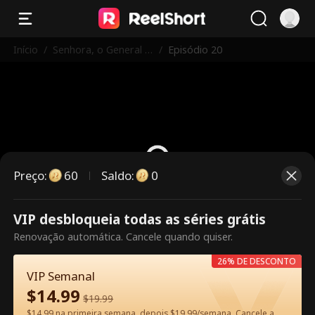
Início
/
Senhora, o General A
/
Episódio 20
percebeu-se do seu
Erro!
Preço
:
60
Saldo
:
0
VIP desbloqueia todas as séries grátis
Este episódio é pago. Desbloqueie
Renovação automática. Cancele quando quiser.
para assistir.
26% DE DESCONTO
VIP Semanal
$
14.99
60
Desbloquear agora
$
19.99
$14.99 na primeira semana, depois $19.99/semana. Cancele a