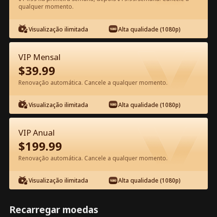
qualquer momento.
Assista Grátis no App
Visualização ilimitada
Alta qualidade (1080p)
VIP Mensal
$
39.99
Renovação automática. Cancele a qualquer momento.
Visualização ilimitada
Alta qualidade (1080p)
Episódio 26 - A Esposa da Estrela
Trabalha Aqui Filme completo
VIP Anual
$
199.99
1-50
51-80
Todos os episódios
Renovação automática. Cancele a qualquer momento.
26
27
28
29
30
3
Visualização ilimitada
Alta qualidade (1080p)
Recarregar moedas