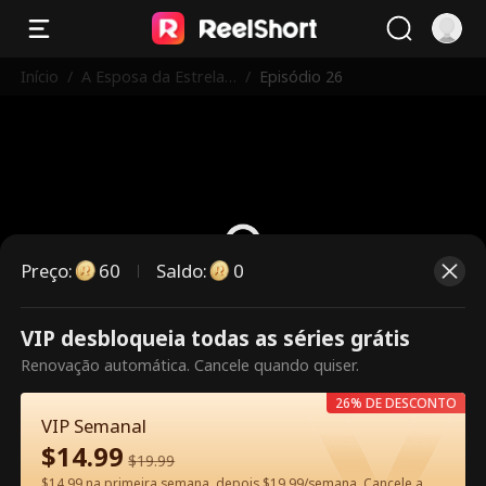
Início
/
A Esposa da Estrela
/
Episódio 26
Trabalha Aqui
Preço
:
60
Saldo
:
0
VIP desbloqueia todas as séries grátis
Este episódio é pago. Desbloqueie
Renovação automática. Cancele quando quiser.
para assistir.
26% DE DESCONTO
VIP Semanal
$
14.99
60
Desbloquear agora
$
19.99
$14.99 na primeira semana, depois $19.99/semana. Cancele a