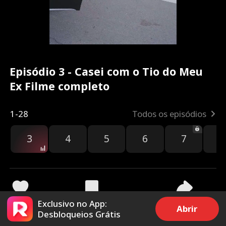
Episódio 3 - Casei com o Tio do Meu
Ex Filme completo
1-28
Todos os episódios
3
4
5
6
7
8
Exclusivo no App:
1.4k
18.3k
Compartilhar
Abrir
Desbloqueios Grátis