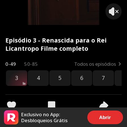
Episódio 3 - Renascida para o Rei
Licantropo Filme completo
0-49
50-85
Todos os episódios
3
4
5
6
7
8
Exclusivo no App:
1.9k
30.7k
Compartilhar
Abrir
Desbloqueios Grátis