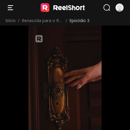
Início
/
Renascida para o Rei
/
Episódio 3
Licantropo
Então é verdade.