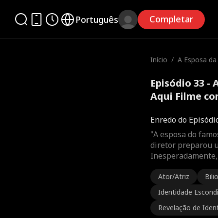
Completar
Português
Início
/
A Esposa da 
ha Aqui
Episódio 33 - 
Aqui Filme c
Enredo do Episódi
"A esposa do famos
diretor preparou 
Inesperadamente, 
Ator/Atriz
Bili
Identidade Escond
Revelação de Iden